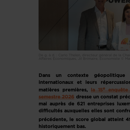
De g. à d. : Carlo Thelen, directeur général de la C
Affaires Economiques, Jil Brimaire, Economiste © Ma
Dans un contexte géopolitique i
internationaux et leurs répercussi
e
matières premières,
la 15
enquête 
semestre 2026
dresse un constat préoc
mai auprès de 621 entreprises luxem
difficultés auxquelles elles sont confr
précédente, le score global atteint 4
historiquement bas.