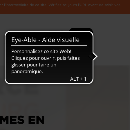
l'intermédiaire de ce site. Vérifiez toujours l'URL avant de saisir vos
Recherche
Plus
Toute
L'Economie
l'information
Luxembourgeoise
RMES EN