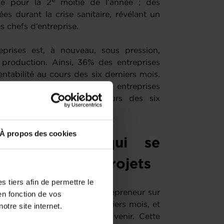
ité pour la 2
moitié de l’année ; des
ées durant la crise sanitaire, révélant un
s chefs d’entreprise.
prises est, à nouveau, sous pression,
production. Ainsi, 36% des entreprises
entabilité au cours des six derniers mois.
si pessimistes : 27% des entreprises
 de leur rentabilité au cours des six
À propos des cookies
 économique qui se
ements et aux projets
 tiers afin de permettre le
riode d’incertitude, un entrepreneur sur
en fonction de vos
ements
au cours des six derniers mois, et
otre site internet.
 faire dans les six mois à venir. Cette