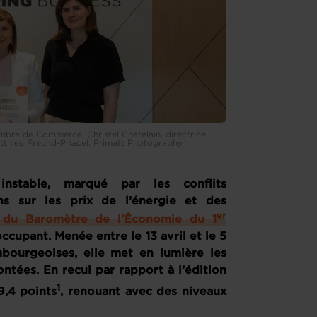
hambre de Commerce, Christel Chatelain, directrice
tthieu Freund-Priacel, Primatt Photography
nstable, marqué par les conflits
ons sur les prix de l’énergie et des
er
du Baromètre de l’Économie du 1
cupant. Menée entre le 13 avril et le 5
bourgeoises, elle met en lumière les
ontées. En recul par rapport à l’édition
1
9,4 points
, renouant avec des niveaux