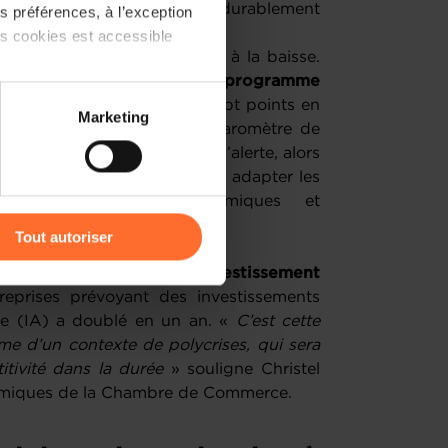
des entreprises à s’adapter durablement
 préférences, à l’exception
echnologiques.
ts cookies est accessible
 suit également la tendance à la baisse.
voir
lancé ou poursuivi un programme
rs mois, soit un recul de sept points en
 partage sur les réseaux
Marketing
le jamais enregistré par le Baromètre de
) peuvent être affectées en
 crise sanitaire. Un signal d’alerte, alors
is été aussi importants pour adapter les
ouvelles réalités économiques et
r l’icône flottante en bas à
Tout autoriser
au niveau des
priorités d’investissement
amenés à traiter vos données
reprises prévoyant des investissements
de protection des données
ielle (IA) a doublé en un an. «
C’est cette
me d’un contexte de polycrises, qui sera
tivité dans la durée
» souligne Christel
onomiques de la Chambre de Commerce.