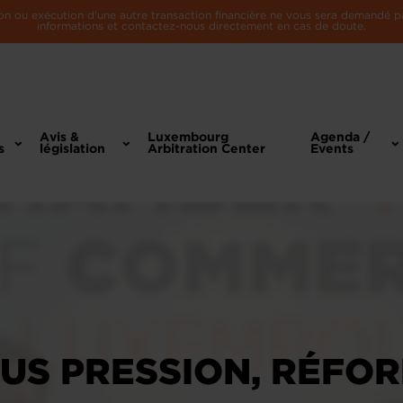
n ou exécution d'une autre transaction financière ne vous sera demandé par 
informations et contactez-nous directement en cas de doute.
Avis &
Luxembourg
Agenda /
s
législation
Arbitration Center
Events
US PRESSION, RÉFO