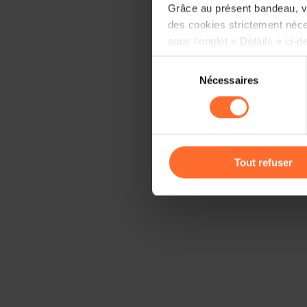
Grâce au présent bandeau, vo
des cookies strictement néce
sous l’onglet « Détails » ci-d
Sélection
Il est précisé que la navigati
Nécessaires
du
sociaux, sauvegarde des préfé
consentement
cas de refus de tous les coo
Vous avez la possibilité de m
gauche de chaque page.
Tout refuser
Pour de plus amples informat
personnelles, vous pouvez c
personnelles
.