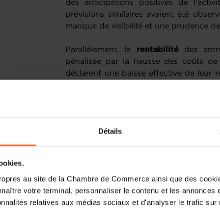
des anticipations positives de l’activ
prévisions similaires avaient été observ
manque de visibilité et une prudence de
Parallèlement, la
rentabilité
des entre
pénalisée par la hausse des coûts de 
déclarent une baisse effective de leur r
Les perspectives demeurent tout aus
anticipant une nouvelle dégradation
prochains mois.
Détails
Un ralentissement
propage aux investiss
cookies.
ropres au site de la Chambre de Commerce ainsi que des cookies
Souvent une variable d’ajustement en pé
naître votre terminal, personnaliser le contenu et les annonces 
cinq indique avoir réduit ses
investiss
onnalités relatives aux médias sociaux et d'analyser le trafic sur n
une proportion identique prévoit de le