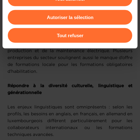
Vous avez la possibilité de modifier ou retirer votre
rythmes de travail en postes ou de nuit, rendant
consentement à tout moment en cliquant sur l’icône
nécessaire une offre de formation plus flexible
Autoriser la sélection
flottante en bas à gauche de chaque page.
L’attraction et la rétention des talents restent des
Pour de plus amples informations sur la manière dont
Tout refuser
préoccupations majeures, notamment dans la plasturgie,
nous utilisons lescookies et sommes amenés à traiter
et pour les profils techniques s’agissant des tests de
vos données personnelles, vous pouvez consulter notre
production et de la maintenance électrique. Plusieurs
Charte d’usage des cookies
et notre
Politique de
entreprises du secteur soulignent aussi le manque d’offre
protection des données personnelles
.
de formations locale pour les formations obligatoires
d’habilitation.
Répondre à la diversité culturelle, linguistique et
générationnelle
Les enjeux linguistiques sont omniprésents : selon les
profils, les besoins en anglais, en français, en allemand en
luxembourgeois diffèrent particulièrement pour les
collaborateurs internationaux ou les formations
techniques avancées.