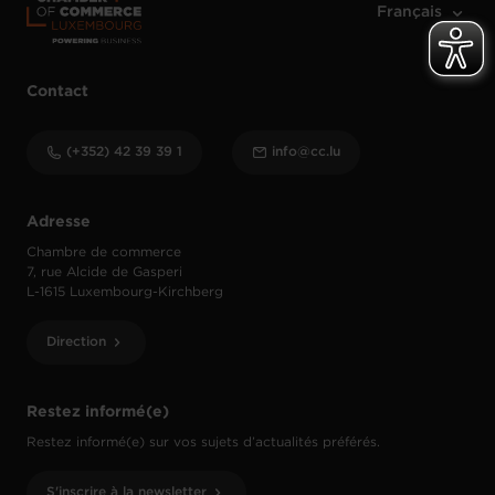
Contact
(+352) 42 39 39 1
info@cc.lu
Adresse
Chambre de commerce
7, rue Alcide de Gasperi
L-1615 Luxembourg-Kirchberg
Direction
Restez informé(e)
Restez informé(e) sur vos sujets d’actualités préférés.
S'inscrire à la newsletter