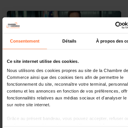
Consentement
Détails
À propos des c
Ce site internet utilise des cookies.
Nous utilisons des cookies propres au site de la Chambre d
Commerce ainsi que des cookies tiers afin de permettre le
fonctionnement du site, reconnaître votre terminal, personnal
Moment assez inédit pour le Luxembourg : un front
contenu et les annonces en fonction de vos préférences, offr
syndical invite à manifester contre la politique du
gouvernement le 28 juin, afin de montrer, si cela est
fonctionnalités relatives aux médias sociaux et d'analyser le 
encore nécessaire, son opposition à des réformes visant à
sur notre site internet.
moderniser et à faire progresser la société et le cadre
socio-économique du pays. Plus précisément, les
Grâce au présent bandeau, vous pouvez accepter, refuser o
organisations syndicales dénoncent le prétendu manque
configurer les cookies selon vos préférences, à l’exception 