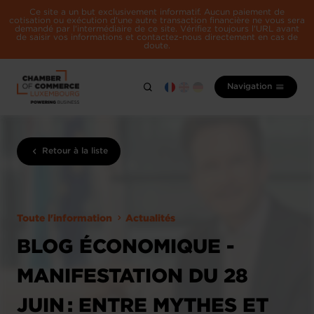
Ce site a un but exclusivement informatif. Aucun paiement de
cotisation ou exécution d'une autre transaction financière ne vous sera
demandé par l'intermédiaire de ce site. Vérifiez toujours l'URL avant
de saisir vos informations et contactez-nous directement en cas de
doute.
Navigation
Retour à la liste
Toute l'information
Actualités
BLOG ÉCONOMIQUE -
MANIFESTATION DU 28
JUIN : ENTRE MYTHES ET