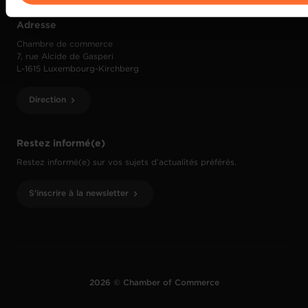
Adresse
Chambre de commerce
7, rue Alcide de Gasperi
L-1615 Luxembourg-Kirchberg
Direction
Restez informé(e)
Restez informé(e) sur vos sujets d’actualités préférés.
S'inscrire à la newsletter
2026 © Chamber of Commerce