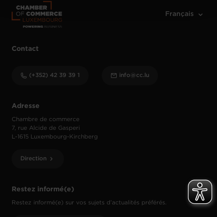
Contact
(+352) 42 39 39 1
info@cc.lu
Adresse
Chambre de commerce
7, rue Alcide de Gasperi
L-1615 Luxembourg-Kirchberg
Direction
Restez informé(e)
Restez informé(e) sur vos sujets d’actualités préférés.