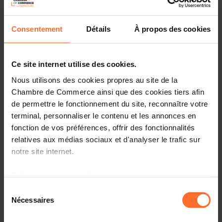
Consentement
Détails
À propos des cookies
Ce site internet utilise des cookies.
Nous utilisons des cookies propres au site de la
Chambre de Commerce ainsi que des cookies tiers afin
de permettre le fonctionnement du site, reconnaître votre
C’est la première fois dans l’histoire économique
terminal, personnaliser le contenu et les annonces en
contemporaine que l’Europe est dans la périphérie du
fonction de vos préférences, offrir des fonctionnalités
monde. N’ayant pas su capitaliser sur la révolution
relatives aux médias sociaux et d'analyser le trafic sur
technologique d’internet, le Vieux Continent se retrouve
aujourd’hui relégué à l’arrière-plan dans des domaines
notre site internet.
stratégiques tels que l’intelligence artificielle (IA), les
semi-conducteurs et le cloud, tous dépendants de
Grâce au présent bandeau, vous pouvez accepter,
technologies développées ailleurs. La domination des
refuser ou configurer les cookies selon vos préférences,
Sélection
géants américains est incontestable en matière
à l’exception des cookies strictement nécessaires au
Nécessaires
du
d’investissements privés, de puissance de calcul et de
fonctionnement du site. Une description des différents
consentement
concentration des talents. De son côté, forte d’une