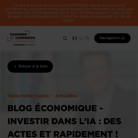
Ce site a un but exclusivement informatif. Aucun paiement de
cotisation ou exécution d'une autre transaction financière ne vous sera
demandé par l'intermédiaire de ce site. Vérifiez toujours l'URL avant
de saisir vos informations et contactez-nous directement en cas de
doute.
Navigation
Retour à la liste
Toute l'information
Actualités
BLOG ÉCONOMIQUE -
INVESTIR DANS L’IA : DES
ACTES ET RAPIDEMENT !