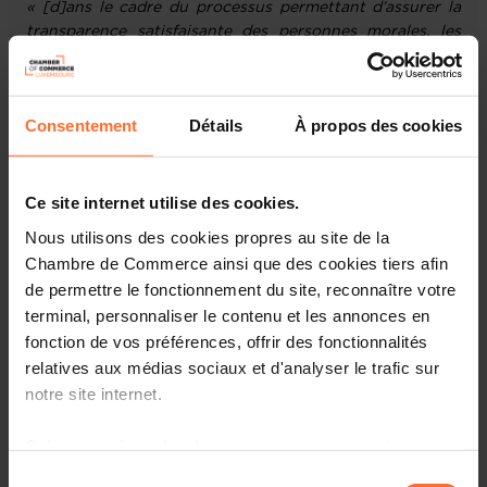
« [d]ans le cadre du processus permettant d’assurer la
transparence satisfaisante des personnes morales, les
pays devraient disposer de mécanismes qui […] évaluent
les risques de blanchiment de capitaux et de financement
du terrorisme liés aux différents types de personnes
Consentement
Détails
À propos des cookies
morales créées dans le pays ».
La méthodologie de cette évaluation verticale des
Ce site internet utilise des cookies.
risques est étroitement liée à l’ENR 2020, mais avec
quelques ajustements.
Nous utilisons des cookies propres au site de la
Chambre de Commerce ainsi que des cookies tiers afin
L'analyse des risques se situe à deux niveaux :
de permettre le fonctionnement du site, reconnaître votre
terminal, personnaliser le contenu et les annonces en
Au premier niveau, le risque d'utilisation abusive des
fonction de vos préférences, offrir des fonctionnalités
entreprises luxembourgeoises à des fins de BC/FT
relatives aux médias sociaux et d'analyser le trafic sur
(les
risques liés au secteur des entreprises
) est
notre site internet.
évalué en fonction de la capacité du Luxembourg à
obtenir et à conserver les informations élémentaires
Grâce au présent bandeau, vous pouvez accepter,
et sur les bénéficiaires effectifs des personnes
morales et constructions juridiques ;
refuser ou configurer les cookies selon vos préférences,
Sélection