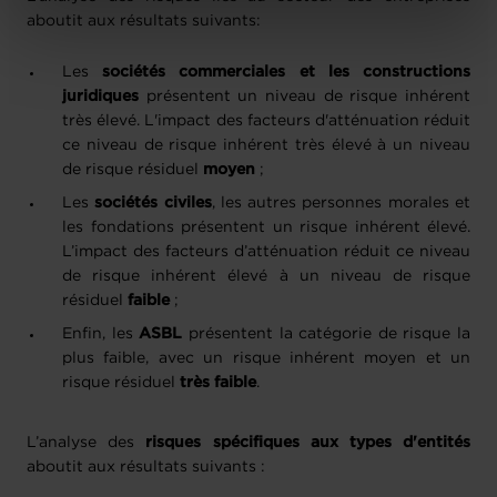
Charte d’usage des cookies
et notre
Politique de
aboutit aux résultats suivants:
protection des données personnelles
.
Les
sociétés commerciales et les constructions
juridiques
présentent un niveau de risque inhérent
très élevé. L'impact des facteurs d'atténuation réduit
ce niveau de risque inhérent très élevé à un niveau
de risque résiduel
moyen
;
Les
sociétés civiles
, les autres personnes morales et
les fondations présentent un risque inhérent élevé.
L’impact des facteurs d’atténuation réduit ce niveau
de risque inhérent élevé à un niveau de risque
résiduel
faible
;
Enfin, les
ASBL
présentent la catégorie de risque la
plus faible, avec un risque inhérent moyen et un
risque résiduel
très faible
.
L’analyse des
risques spécifiques aux types d'entités
aboutit aux résultats suivants :