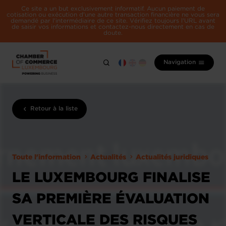
Ce site a un but exclusivement informatif. Aucun paiement de
cotisation ou exécution d'une autre transaction financière ne vous sera
demandé par l'intermédiaire de ce site. Vérifiez toujours l'URL avant
de saisir vos informations et contactez-nous directement en cas de
doute.
Navigation
Retour à la liste
Toute l'information
Actualités
Actualités juridiques
LE LUXEMBOURG FINALISE
SA PREMIÈRE ÉVALUATION
VERTICALE DES RISQUES