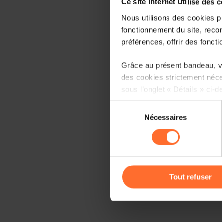
Ce site internet utilise des 
Nous utilisons des cookies p
fonctionnement du site, recon
préférences, offrir des foncti
Grâce au présent bandeau, vo
des cookies strictement néce
sous l’onglet « Détails » ci-d
Sélection
Il est précisé que la navigati
Nécessaires
du
sociaux, sauvegarde des préfé
consentement
cas de refus de tous les coo
Vous avez la possibilité de m
gauche de chaque page.
Tout refuser
Pour de plus amples informat
personnelles, vous pouvez c
personnelles
.