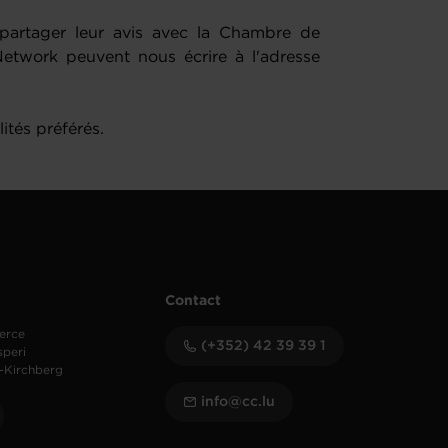
 partager leur avis avec la Chambre de
twork peuvent nous écrire à l'adresse
ités préférés.
Contact
erce
(+352) 42 39 39 1
speri
-Kirchberg
info@cc.lu