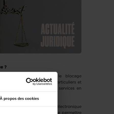
ue ?
près le « règlement sur le blocage
2018 afin de garantir aux particuliers et
ns d’accès aux biens et aux services en
À propos des cookies
ures relatives au commerce électronique
rché unique numérique afin de permettre