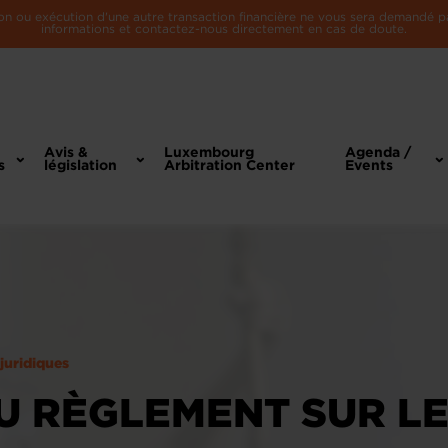
n ou exécution d'une autre transaction financière ne vous sera demandé par 
informations et contactez-nous directement en cas de doute.
Avis &
Luxembourg
Agenda /
s
législation
Arbitration Center
Events
 juridiques
U RÈGLEMENT SUR L