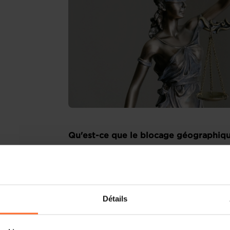
Qu'est-ce que le blocage géographiq
Le règlement (UE) 2018/302 (ci-a
géographique ») a été adopté en février 
aux entreprises de meilleures conditio
ligne.
Détails
Il s’inscrivait dans le cadre des mes
décrites dans la stratégie pour un ma