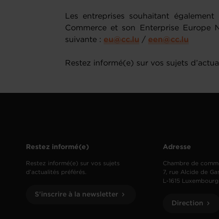
Les entreprises souhaitant également
Commerce et son Enterprise Europe Ne
suivante :
eu@cc.lu
/
een@cc.lu
Restez informé(e) sur vos sujets d’actual
Restez informé(e)
Adresse
Restez informé(e) sur vos sujets
Chambre de comm
d’actualités préférés.
7, rue Alcide de Ga
L-1615 Luxembourg
S'inscrire à la newsletter
Direction