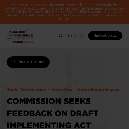
Ce site a un but exclusivement informatif. Aucun paiement de
cotisation ou exécution d'une autre transaction financière ne vous sera
demandé par l'intermédiaire de ce site. Vérifiez toujours l'URL avant
de saisir vos informations et contactez-nous directement en cas de
doute.
Navigation
Retour à la liste
Toute l'information
Actualités
Actualités juridiques
COMMISSION SEEKS
FEEDBACK ON DRAFT
IMPLEMENTING ACT