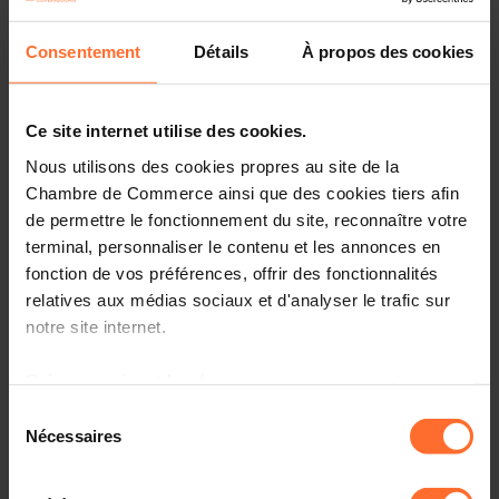
Consentement
Détails
À propos des cookies
Ce site internet utilise des cookies.
Nous utilisons des cookies propres au site de la
Chambre de Commerce ainsi que des cookies tiers afin
de permettre le fonctionnement du site, reconnaître votre
terminal, personnaliser le contenu et les annonces en
fonction de vos préférences, offrir des fonctionnalités
relatives aux médias sociaux et d'analyser le trafic sur
notre site internet.
The
Artificial Intelligence (AI) Act
foresees a
scientific
Grâce au présent bandeau, vous pouvez accepter,
panel of independent experts
on AI. This advisory body
refuser ou configurer les cookies selon vos préférences,
Sélection
will play a key role in supporting enforcement activities
à l’exception des cookies strictement nécessaires au
Nécessaires
du
under the AI Act and will advise and support the
fonctionnement du site. Une description des différents
consentement
European Artificial Intelligence Office (‘the AI Office’) in
cookies est accessible sous l’onglet « Détails » ci-
the performance of its tasks.