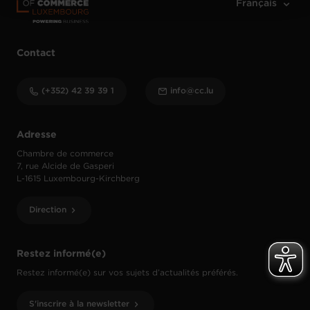
Contact
(+352) 42 39 39 1
info@cc.lu
Adresse
Chambre de commerce
7, rue Alcide de Gasperi
L-1615 Luxembourg-Kirchberg
Direction
Restez informé(e)
Restez informé(e) sur vos sujets d’actualités préférés.
S'inscrire à la newsletter