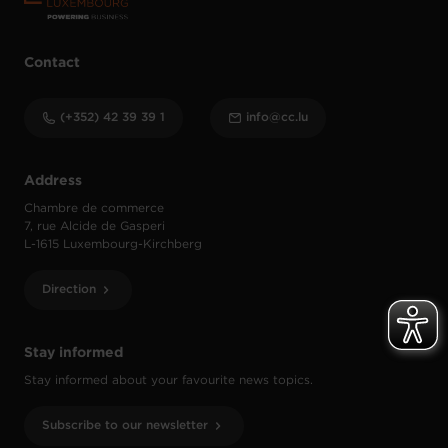
Contact
(+352) 42 39 39 1
info@cc.lu
Address
Chambre de commerce
7, rue Alcide de Gasperi
L-1615 Luxembourg-Kirchberg
Direction
Stay informed
Stay informed about your favourite news topics.
Subscribe to our newsletter