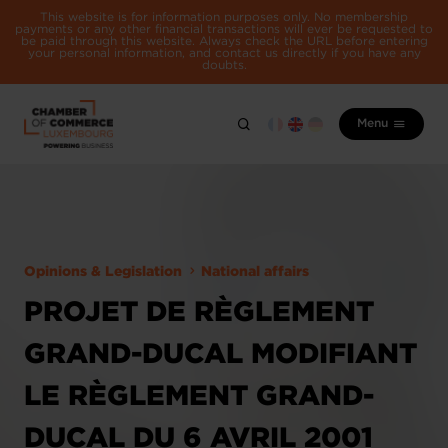
This website is for information purposes only. No membership
payments or any other financial transactions will ever be requested to
be paid through this website. Always check the URL before entering
your personal information, and contact us directly if you have any
doubts.
Menu
Opinions & Legislation
National affairs
PROJET DE RÈGLEMENT
GRAND-DUCAL MODIFIANT
LE RÈGLEMENT GRAND-
DUCAL DU 6 AVRIL 2001