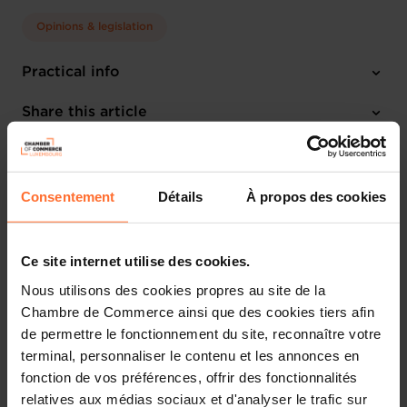
(2773MCH)
Opinions & legislation
23.12.2003
Practical info
1 project text
Share this article
Projet de règlement grand-ducal fixant la liste, les limites
Consentement
Détails
À propos des cookies
de concentration et les mentions d’étiquetage pour les
constituants des eaux minérales naturelles, ainsi que les
conditions d’utilisation de l’air enrichi en ozone pour le
Ce site internet utilise des cookies.
traitement des eaux minérales naturelles et des eaux de
source (2773MCH)
Nous utilisons des cookies propres au site de la
Chambre de Commerce ainsi que des cookies tiers afin
Par sa lettre du 03 novembre 2003, Monsieur le Ministre de la Santé
de permettre le fonctionnement du site, reconnaître votre
a bien voulu saisir la Chambre de Commerce pour avis du projet de
terminal, personnaliser le contenu et les annonces en
règlement grand-ducal sous rubrique.
fonction de vos préférences, offrir des fonctionnalités
relatives aux médias sociaux et d'analyser le trafic sur