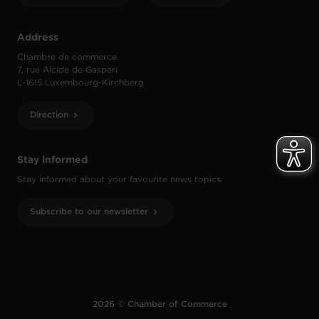
Address
Chambre de commerce
7, rue Alcide de Gasperi
L-1615 Luxembourg-Kirchberg
Direction
Stay informed
Stay informed about your favourite news topics.
Subscribe to our newsletter
2026 © Chamber of Commerce