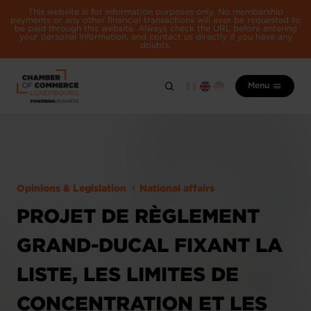
This website is for information purposes only. No membership
payments or any other financial transactions will ever be requested to
be paid through this website. Always check the URL before entering
your personal information, and contact us directly if you have any
doubts.
Menu
Opinions & Legislation
National affairs
PROJET DE RÈGLEMENT
GRAND-DUCAL FIXANT LA
LISTE, LES LIMITES DE
CONCENTRATION ET LES