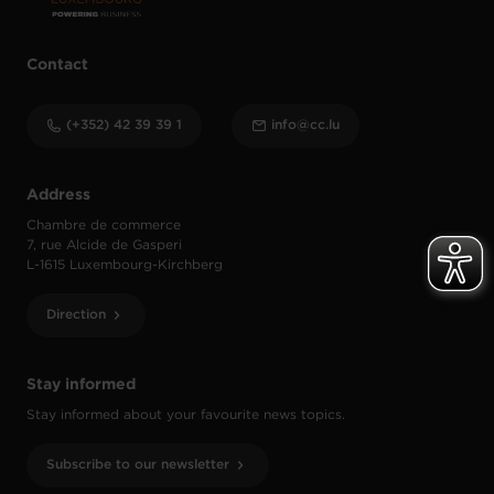
Contact
(+352) 42 39 39 1
info@cc.lu
Address
Chambre de commerce
7, rue Alcide de Gasperi
L-1615 Luxembourg-Kirchberg
Direction
Stay informed
Stay informed about your favourite news topics.
Subscribe to our newsletter