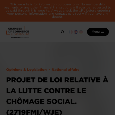
This website is for information purposes only. No membership
payments or any other financial transactions will ever be requested to
be paid through this website. Always check the URL before entering
your personal information, and contact us directly if you have any
doubts.
Menu
Opinions & Legislation
National affairs
PROJET DE LOI RELATIVE À
LA LUTTE CONTRE LE
CHÔMAGE SOCIAL.
(2719FMI/WJE)