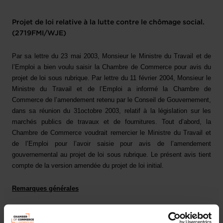
Projet de loi relative à la lutte contre le chômage social.
(2719FMI/WJE)
Par sa lettre du 23 mai 2003, Monsieur le Ministre du Travail et de
l’Emploi a bien voulu saisir la Chambre de Commerce pour avis du
projet de loi sous rubrique. Par lettre du 11 février 2004, Monsieur le
Ministre du Travail et de l’Emploi a informé la Chambre de
Commerce de l’amendement retenu par le Conseil de Gouvernement,
dans sa réunion du 31octobre 2003, relatif à la législation sur les
marchés publics de travaux et de fournitures. Tout d’abord, la
Chambre de Commerce voudrait remercier le Ministre du Travail et
de l’Emploi pour l’avoir saisie pour avis de l’amendement
gouvernemental au projet de loi sous rubrique. Le présent avis tient
compte de la version amendée du projet de loi initial.
Remarques générales
L’objet du projet de loi sous analyse est de doter les initiatives dites
« initiatives sociales en faveur de l’emploi » (ci-après « les