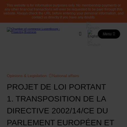
This website is for information purposes only. No membership payments or
any other financial transactions will ever be requested to be paid through this
website. Always check the URL before entering your personal information, and
contact us directly if you have any doubts.
Menu
Opinions & Legislation
National affairs
PROJET DE LOI PORTANT
1. TRANSPOSITION DE LA
DIRECTIVE 2002/14/CE DU
PARLEMENT EUROPÉEN ET