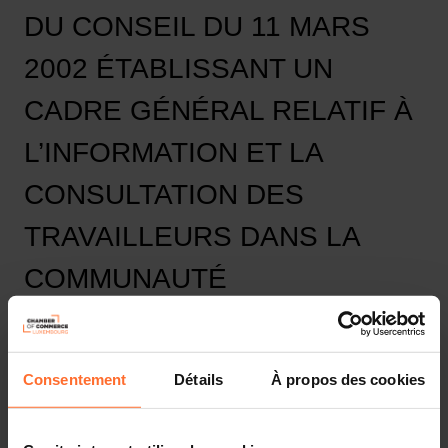
DU CONSEIL DU 11 MARS
2002 ÉTABLISSANT UN
CADRE GÉNÉRAL RELATIF À
L’INFORMATION ET LA
CONSULTATION DES
TRAVAILLEURS DANS LA
COMMUNAUTÉ
EUROPÉENNE ;
2. MODIFICATION DES
Consentement
Détails
À propos des cookies
TITRES I ET II DU LIVRE IV
DU CODE DU TRAVAIL.