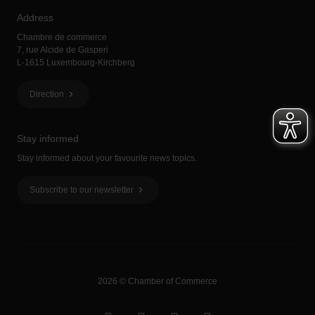
Address
Chambre de commerce
7, rue Alcide de Gasperi
L-1615 Luxembourg-Kirchberg
Direction
Stay informed
Stay informed about your favourite news topics.
Subscribe to our newsletter
2026 © Chamber of Commerce