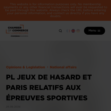
This website is for information purposes only. No membership
payments or any other financial transactions will ever be requested to
be paid through this website. Always check the URL before entering
your personal information, and contact us directly if you have any
doubts.
Menu
Opinions & Legislation
National affairs
PL JEUX DE HASARD ET
PARIS RELATIFS AUX
ÉPREUVES SPORTIVES
29.06.2026