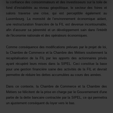
la confiance des consommateurs et des investisseurs sur la toile de
Charte d’usage des cookies
et notre
Politique de
fond d’instabilités au niveau géopolitique, le secteur des foires et
protection des données personnelles
.
salons traverse une crise, qui est perceptible également au
Luxembourg. La morosité de l’environnement économique aidant,
une restructuration financière de la FIL est devenue incontournable,
afin d’assurer sa pérennité et un développement sain dans l'intérêt
de l'économie nationale et des opérateurs économiques.
Comme conséquence des modifications prévues par le projet de loi,
la Chambre de Commerce et la Chambre des Métiers soutiennent la
recapitalisation de la FIL par les apports des actionnaires privés
ayant récupéré leurs mises dans la SIPEL. Ceci constitue la base
pour une gestion financière saine des activités de la FIL et devrait
permettre de réduire les dettes accumulées au cours des années.
Dans ce contexte, la Chambre de Commerce et la Chambre des
Métiers se félicitent de la prise en charge par le Gouvernement d'une
partie de la dette bancaire contractée par la SIPEL, ce qui permettra
un ajustement conséquent du loyer vers le bas.