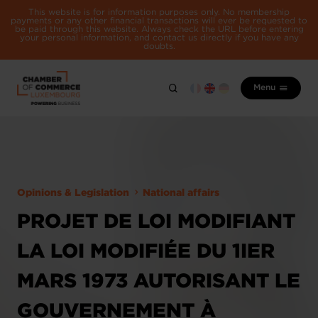
This website is for information purposes only. No membership
payments or any other financial transactions will ever be requested to
be paid through this website. Always check the URL before entering
your personal information, and contact us directly if you have any
doubts.
Menu
Opinions & Legislation
National affairs
PROJET DE LOI MODIFIANT
LA LOI MODIFIÉE DU 1IER
MARS 1973 AUTORISANT LE
GOUVERNEMENT À