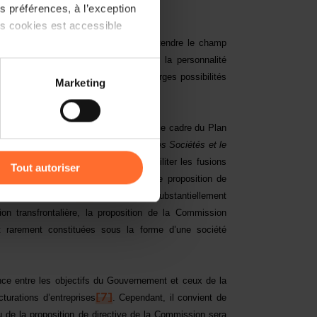
 préférences, à l’exception
du présent projet de loi.
ts cookies est accessible
re à l’objectif du Gouvernement d’étendre le champ
’ensemble des sociétés bénéficiant de la personnalité
 partage sur les réseaux
e. Cette extension devrait ouvrir de larges possibilités
Marketing
) peuvent être affectées en
 européenne mène actuellement, dans le cadre du Plan
r l’icône flottante en bas à
ication sur la
Modernisation du Droit des Sociétés et le
flexion d’envergure dans le but de faciliter les fusions
Tout autoriser
 que les sociétés anonymes (SA). Une proposition de
amenés à traiter vos données
e 18 novembre 2003
[6]
. En réduisant substantiellement
de protection des données
on transfrontalière, la proposition de la Commission
t rarement constituées sous la forme d’une société
e entre les objectifs du Gouvernement et ceux de la
urations d’entreprises
[7]
. Cependant, il convient de
nu de la proposition de directive de la Commission sera