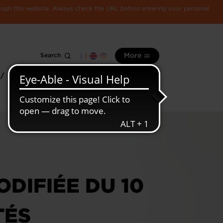
rough this website. Always check the URL before entering your personal
Search
More
 /
All
Luxembourg
information
economy
ODIFIÉE DU 10
TÉS