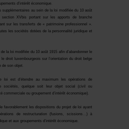
roupements d’intérêt économique.
ns supplémentaires au sein de la loi modifiée du 10 août
 section XVbis portant sur les apports de branche
tant sur les transferts de « patrimoine professionnel ».
tes les sociétés dotées de la personnalité juridique et
 3 de la loi modifiée du 10 août 1915 afin d’abandonner le
le droit luxembourgeois sur l’orientation du droit belge
n de son objet.
 de loi est d’étendre au maximum les opérations de
e sociétés, quelque soit leur objet social (civil ou
iété commerciale ou groupement d’intérêt économique).
favorablement les dispositions du projet de loi ayant
érations de restructuration (fusions, scissions…) à
idique et aux groupements d’intérêt économique.