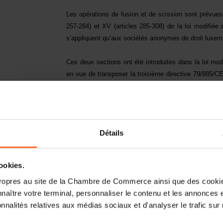
Les opérations de fusion et de scission sont prévues 
257-284) et XV (articles 285-308) de la loi modifiée 
s’appliquent qu’aux sociétés anonymes de droit luxe
Ces deux sections ont été introduites dans la loi mo
en vue de transposer la troisième directive 79/885/CE
paragraphe 3 sous g) du traité et concernant les fu
82/891/CEE du Conseil du 17 décembre 1982, fondée 
concernant les scissions des sociétés anonymes
[3]
.
Détails
Le présent projet de loi modifie le champ d’applicati
1915 afin d’étendre les possibilités de restructurati
juridique et aux groupements d’intérêt économique. A 
cookies.
d’ordre essentiellement terminologique.
ropres au site de la Chambre de Commerce ainsi que des cookies
naître votre terminal, personnaliser le contenu et les annonces 
En droit belge, depuis la loi du 29 juin 1993
[4]
, l
onnalités relatives aux médias sociaux et d'analyser le trafic sur n
commerciales (L.C.S.C.) en matière de fusion et de sc
de droit belge, dotées de la personnalité juridique
[5]