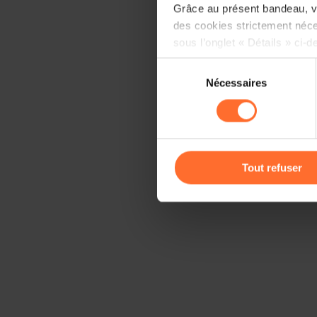
Grâce au présent bandeau, vo
des cookies strictement néce
sous l’onglet « Détails » ci-d
Sélection
Il est précisé que la navigati
Nécessaires
du
sociaux, sauvegarde des préfé
consentement
cas de refus de tous les coo
Vous avez la possibilité de m
gauche de chaque page.
Tout refuser
Pour de plus amples informat
personnelles, vous pouvez c
personnelles
.