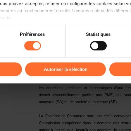
us pouvez accepter, refuser ou configurer les cookies selon vos
29 juin 1993 qui ont directement inspiré les rédacteurs 
ssaires au fonctionnement du site. Une description des différen
essus.
De manière générale, la Chambre de Commerce adhè
d’application des opérations de restructuration à l
on sur le site et certaines fonctionnalités (ex : lecture de vidéos,
juridique ainsi qu’aux groupements d’intérêt économiqu
Préférences
Statistiques
rences de lecture vidéo, personnalisation de l’affichage du site
en matière de restructuration d’entreprises.
kies ou des cookies non nécessaires.
Il convient cependant de signaler que la Commission
odifier ou retirer votre consentement à tout moment en cliquant su
d’action pour les Services financiers et de la Commun
Renforcement du Gouvernement d’Entreprise
, une ré
Autoriser la sélection
transfrontalières des sociétés commerciales autres
ions sur la manière dont nous utilisons lescookies et sommes 
directive a même été présentée par la Commission l
onsulter notre
Charte d’usage des cookies
et notre
Politique 
les conditions juridiques et économiques d’une fusi
devrait essentiellement profiter aux PME, qui son
anonyme (SA) ou de société européenne (SE).
La Chambre de Commerce note une réelle convergenc
Commission européenne dans le domaine des restruct
garder à l’esprit que, jusqu’à son adoption, le conte