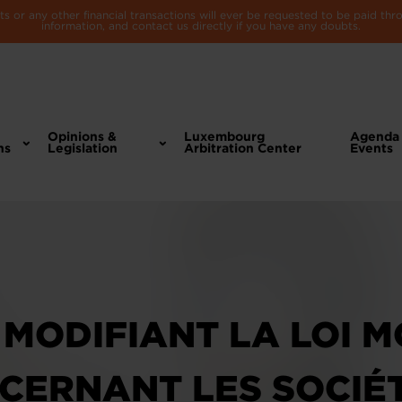
 or any other financial transactions will ever be requested to be paid th
information, and contact us directly if you have any doubts.
Opinions &
Luxembourg
Agenda
ns
Legislation
Arbitration Center
Events
 MODIFIANT LA LOI M
NCERNANT LES SOCIÉ