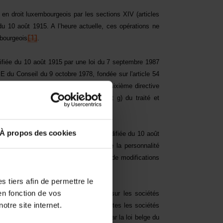
en droit luxembourgeois par les sections XIV (articles
du 10 août 1915. A l’heure actuelle, ces opérations ne
mbourgeois
[1]
.
difiée du 10 août 1915 par une loi du 7 septembre 1987
E du Conseil du 9 octobre 1978, fondée sur l'article 54
sions des sociétés anonymes
[2]
et la sixième directive
sur l'article 54 paragraphe 3 point g) du traité et
À propos des cookies
on des sections XIV et XV de la loi modifiée du 10 août
on à l’ensemble des sociétés dotées de la personnalité
cette fin, est prévue une longue liste de modifications
 tiers afin de permettre le
en fonction de vos
es dispositions des lois coordonnées sur les sociétés
otre site internet.
ission d’entreprise s’appliquent à toutes les sociétés
. Ce sont les modifications apportées par la loi belge du