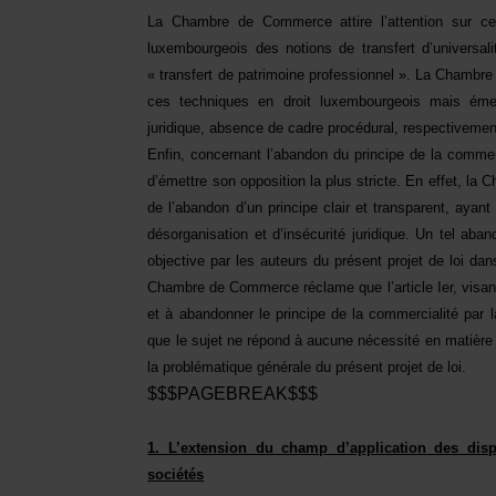
La Chambre de Commerce attire l’attention sur certa
luxembourgeois des notions de transfert d’universali
« transfert de patrimoine professionnel ». La Chambre 
ces techniques en droit luxembourgeois mais émet
juridique, absence de cadre procédural, respectivemen
Enfin, concernant l’abandon du principe de la comme
d’émettre son opposition la plus stricte. En effet, la
de l’abandon d’un principe clair et transparent, ayant
désorganisation et d’insécurité juridique. Un tel aban
objective par les auteurs du présent projet de loi da
Chambre de Commerce réclame que l’article Ier, visant à
et à abandonner le principe de la commercialité par la 
que le sujet ne répond à aucune nécessité en matière d
la problématique générale du présent projet de loi.
$$$PAGEBREAK$$$
1. L’extension du champ d’application des disp
sociétés