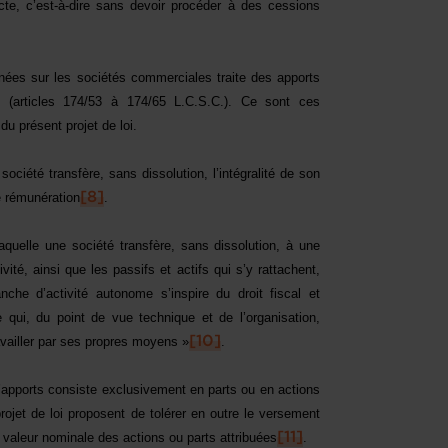
cte, c’est-à-dire sans devoir procéder à des cessions
nnées sur les sociétés commerciales traite des apports
té (articles 174/53 à 174/65 L.C.S.C.). Ce sont ces
du présent projet de loi.
 société transfère, sans dissolution, l’intégralité de son
e rémunération
[8]
.
laquelle une société transfère, sans dissolution, à une
té, ainsi que les passifs et actifs qui s’y rattachent,
nche d’activité autonome s’inspire du droit fiscal et
ui, du point de vue technique et de l’organisation,
availler par ses propres moyens »
[10]
.
’apports consiste exclusivement en parts ou en actions
rojet de loi proposent de tolérer en outre le versement
valeur nominale des actions ou parts attribuées
[11]
.