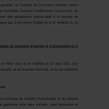
e générale, la Chambre de Commerce voudrait relever
ait d’entraîner plusieurs modifications successives du
rait être globalement préjudiciable à la sécurité de
uera pas à une bonne lisibilité de la loi modifiée du 10
ports de branches d’activité et d’universalité et le
is et XVter dans la loi modifiée du 10 août 1915. Ces
versalité
et de branches d’activité, et sur les transferts
vité
la technique du transfert d’universalité et de branche
de patrimoine entre deux sociétés, sans dissolution et