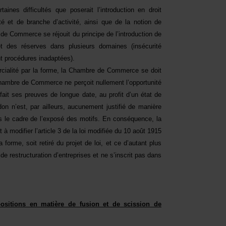
ines difficultés que poserait l’introduction en droit
té et de branche d’activité, ainsi que de la notion de
de Commerce se réjouit du principe de l’introduction de
 des réserves dans plusieurs domaines (insécurité
t procédures inadaptées).
rcialité par la forme, la Chambre de Commerce se doit
 Chambre de Commerce ne perçoit nullement l’opportunité
 fait ses preuves de longue date, au profit d’un état de
don n’est, par ailleurs, aucunement justifié de manière
ns le cadre de l’exposé des motifs. En conséquence, la
 modifier l’article 3 de la loi modifiée du 10 août 1915
forme, soit retiré du projet de loi, et ce d’autant plus
e restructuration d’entreprises et ne s’inscrit pas dans
ositions en matière de fusion et de scission de