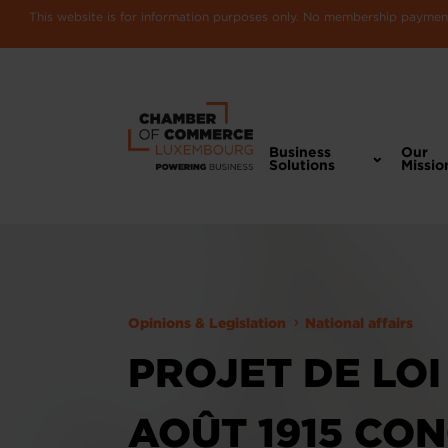
This website is for information purposes only. No membership payments
Business
Our
Solutions
Missio
Opinions & Legislation
National affairs
PROJET DE LOI
AOÛT 1915 CO