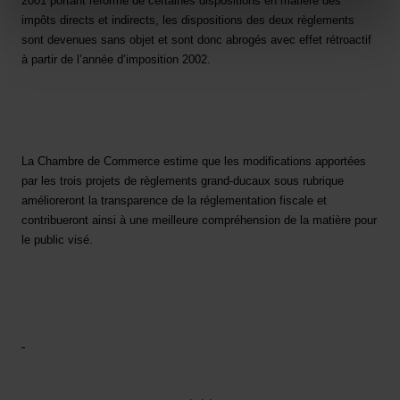
2001 portant réforme de certaines dispositions en matière des
Charte d’usage des cookies
et notre
Politique de
impôts directs et indirects, les dispositions des deux règlements
protection des données personnelles
.
sont devenues sans objet et sont donc abrogés avec effet rétroactif
à partir de l’année d’imposition 2002.
La Chambre de Commerce estime que les modifications apportées
par les trois projets de règlements grand-ducaux sous rubrique
amélioreront la transparence de la réglementation fiscale et
contribueront ainsi à une meilleure compréhension de la matière pour
le public visé.