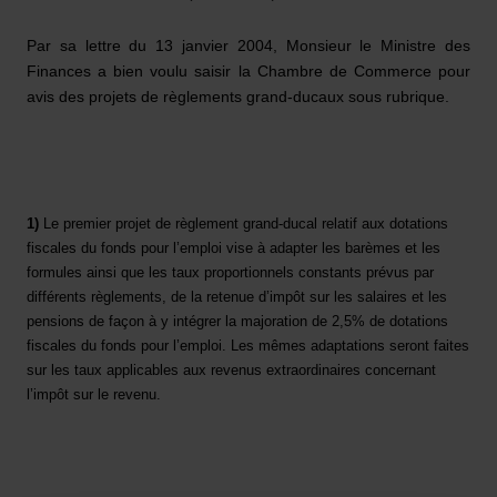
ABROGATION DES
Par sa lettre du 13 janvier 2004, Monsieur le Ministre des
RÈGLEMENTS GRAND-
Finances a bien voulu saisir la Chambre de Commerce pour
avis des projets de règlements grand-ducaux sous rubrique.
DUCAUX MODIFIÉS DES 3
DÉCEMBRE 1969 ET 21
DÉCEMBRE 1991
1)
Le premier projet de règlement grand-ducal relatif aux dotations
(2805MCH)
fiscales du fonds pour l’emploi vise à adapter les barèmes et les
formules ainsi que les taux proportionnels constants prévus par
05.04.2004
différents règlements, de la retenue d’impôt sur les salaires et les
pensions de façon à y intégrer la majoration de 2,5% de dotations
fiscales du fonds pour l’emploi. Les mêmes adaptations seront faites
sur les taux applicables aux revenus extraordinaires concernant
l’impôt sur le revenu.