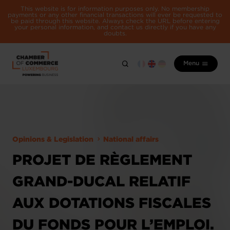
This website is for information purposes only. No membership
payments or any other financial transactions will ever be requested to
be paid through this website. Always check the URL before entering
your personal information, and contact us directly if you have any
doubts.
Menu
Opinions & Legislation
National affairs
PROJET DE RÈGLEMENT
GRAND-DUCAL RELATIF
AUX DOTATIONS FISCALES
DU FONDS POUR L’EMPLOI.