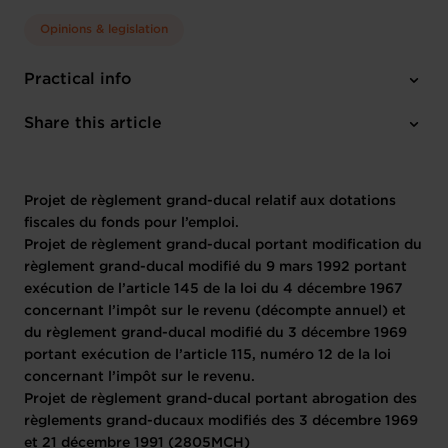
LE REVENU (DÉCOMPTE
Opinions & legislation
ANNUEL) ET DU
RÈGLEMENT GRAND-
Practical info
1 project text
DUCAL MODIFIÉ DU 3
Share this article
DÉCEMBRE 1969 PORTANT
Projet de règlement grand-ducal relatif aux dotations
EXÉCUTION DE L’ARTICLE
fiscales du fonds pour l’emploi.
115, NUMÉRO 12 DE LA LOI
Projet de règlement grand-ducal portant modification du
règlement grand-ducal modifié du 9 mars 1992 portant
CONCERNANT L’IMPÔT SUR
exécution de l’article 145 de la loi du 4 décembre 1967
concernant l’impôt sur le revenu (décompte annuel) et
LE REVENU.
du règlement grand-ducal modifié du 3 décembre 1969
portant exécution de l’article 115, numéro 12 de la loi
PROJET DE RÈGLEMENT
concernant l’impôt sur le revenu.
Projet de règlement grand-ducal portant abrogation des
GRAND-DUCAL PORTANT
règlements grand-ducaux modifiés des 3 décembre 1969
et 21 décembre 1991 (2805MCH)