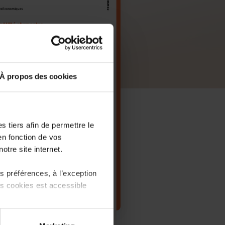
À propos des cookies
 tiers afin de permettre le
en fonction de vos
otre site internet.
 préférences, à l’exception
ts cookies est accessible
 partage sur les réseaux
PDF, 75.4 KB