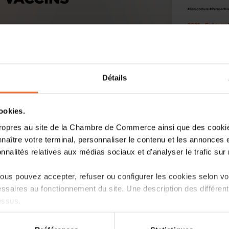
Détails
cookies.
ropres au site de la Chambre de Commerce ainsi que des cookies
ques sur le GDL
naître votre terminal, personnaliser le contenu et les annonces 
onnalités relatives aux médias sociaux et d'analyser le trafic sur n
us pouvez accepter, refuser ou configurer les cookies selon vos
ssaires au fonctionnement du site. Une description des différen
essus.
on sur le site et certaines fonctionnalités (ex : lecture de vidéos,