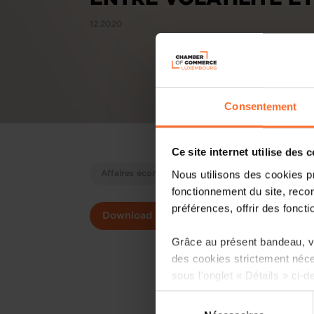
12.2020
Consentement
Ce site internet utilise des 
Nous utilisons des cookies p
Affaires économiques
Informations économi
fonctionnement du site, recon
préférences, offrir des foncti
Download
Grâce au présent bandeau, vo
des cookies strictement néce
sous l’onglet « Détails » ci-d
Sélection
Il est précisé que la navigati