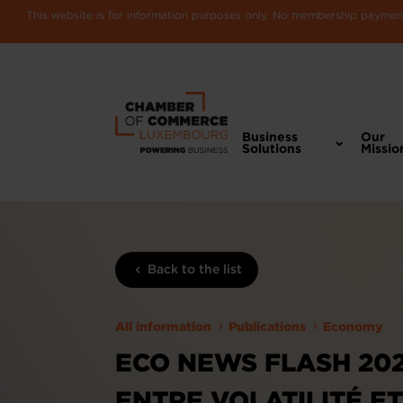
This website is for information purposes only. No membership payments
Business
Our
Solutions
Missio
Back to the list
All information
Publications
Economy
ECO NEWS FLASH 2021/
ENTRE VOLATILITÉ E