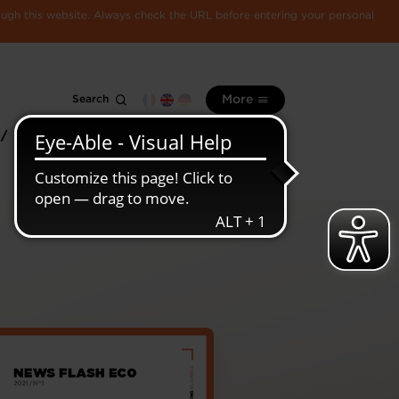
rough this website. Always check the URL before entering your personal
Search
More
 /
All
Luxembourg
information
economy