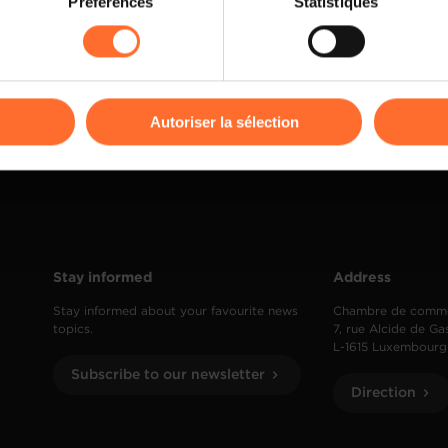
Préférences
Statistiques
rences de lecture vidéo, personnalisation de l’affichage du site
kies ou des cookies non nécessaires.
odifier ou retirer votre consentement à tout moment en cliquant su
Autoriser la sélection
ions sur la manière dont nous utilisons lescookies et sommes 
onsulter notre
Charte d’usage des cookies
et notre
Politique 
Stay informed
Address
Stay informed about your favourite news
Chambre de comm
topics.
7, rue Alcide de Ga
L-1615 Luxembourg
Subscribe to our newsletter
Direction