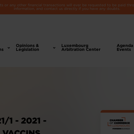
 or any other financial transactions will ever be requested to be paid th
information, and contact us directly if you have any doubts.
Opinions &
Luxembourg
Agenda
ns
Legislation
Arbitration Center
Events
1 - 2021 -
T VACCINS