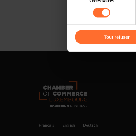
Nécessaires
du
sociaux, sauvegarde des préfé
consentement
cas de refus de tous les coo
Vous avez la possibilité de m
gauche de chaque page.
Tout refuser
Pour de plus amples informat
personnelles, vous pouvez c
personnelles
.
Français
English
Deutsch