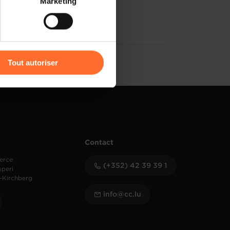
Marketing
) peuvent être affectées en
r l’icône flottante en bas à
Tout autoriser
amenés à traiter vos données
de protection des données
Contact
erce
(+352) 42 39 39 1
speri
-Kirchberg
info@cc.lu