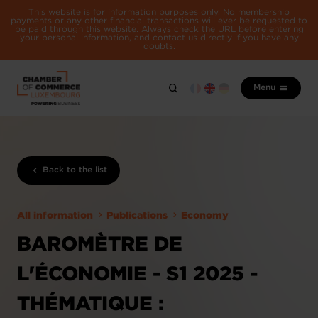
This website is for information purposes only. No membership
payments or any other financial transactions will ever be requested to
be paid through this website. Always check the URL before entering
your personal information, and contact us directly if you have any
doubts.
Menu
Back to the list
All information
Publications
Economy
BAROMÈTRE DE
L'ÉCONOMIE - S1 2025 -
THÉMATIQUE :