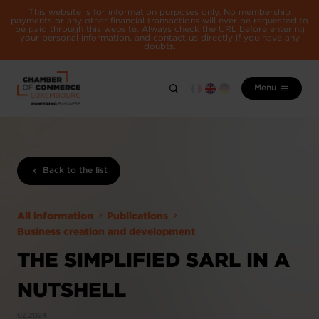
This website is for information purposes only. No membership
payments or any other financial transactions will ever be requested to
be paid through this website. Always check the URL before entering
your personal information, and contact us directly if you have any
doubts.
Menu
Back to the list
All information
Publications
Business creation and development
THE SIMPLIFIED SARL IN A
NUTSHELL
02.2024