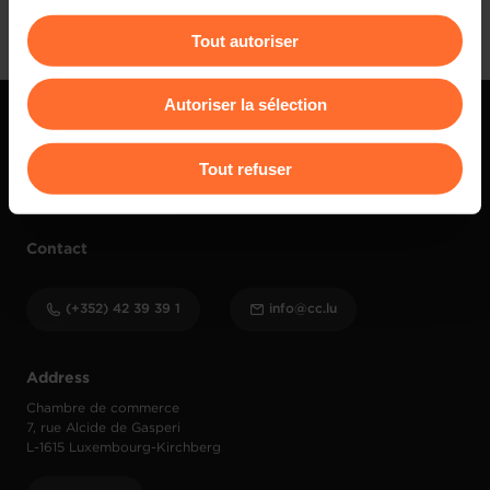
cookies non nécessaires.
Tout autoriser
Vous avez la possibilité de modifier ou retirer votre
consentement à tout moment en cliquant sur l’icône
Autoriser la sélection
flottante en bas à gauche de chaque page.
Pour de plus amples informations sur la manière dont
Tout refuser
nous utilisons lescookies et sommes amenés à traiter
vos données personnelles, vous pouvez consulter notre
Charte d’usage des cookies
et notre
Politique de
Contact
protection des données personnelles
.
(+352) 42 39 39 1
info@cc.lu
Address
Chambre de commerce
7, rue Alcide de Gasperi
L-1615 Luxembourg-Kirchberg