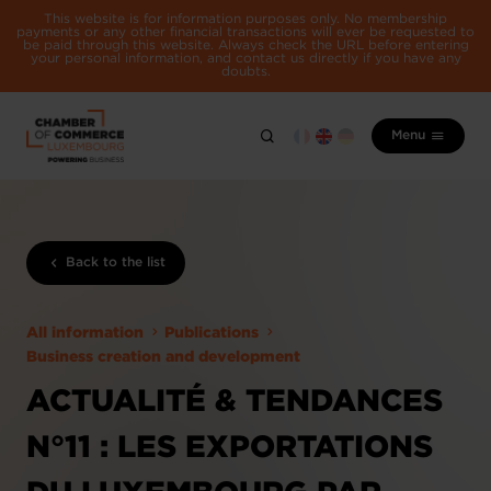
This website is for information purposes only. No membership
payments or any other financial transactions will ever be requested to
be paid through this website. Always check the URL before entering
your personal information, and contact us directly if you have any
doubts.
Menu
Back to the list
All information
Publications
Business creation and development
ACTUALITÉ & TENDANCES
N°11 : LES EXPORTATIONS