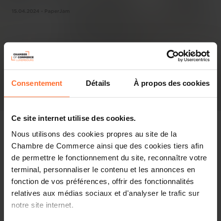
15.04.2024 - PaperJam
Consentement
Détails
À propos des cookies
Ce site internet utilise des cookies.
Nous utilisons des cookies propres au site de la
Chambre de Commerce ainsi que des cookies tiers afin
de permettre le fonctionnement du site, reconnaître votre
In the press
terminal, personnaliser le contenu et les annonces en
fonction de vos préférences, offrir des fonctionnalités
Share this article
relatives aux médias sociaux et d'analyser le trafic sur
notre site internet.
L’entreprise sud-coréenne Vsion a installé son nouveau