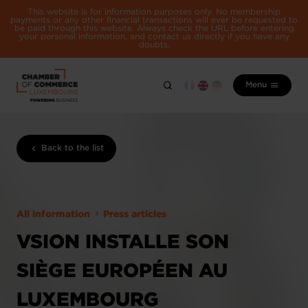
This website is for information purposes only. No membership
payments or any other financial transactions will ever be requested to
be paid through this website. Always check the URL before entering
your personal information, and contact us directly if you have any
doubts.
Menu
Back to the list
All information
Press articles
VSION INSTALLE SON
SIÈGE EUROPÉEN AU
LUXEMBOURG