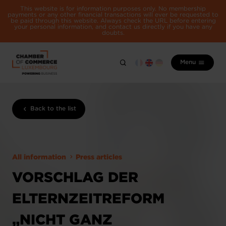
This website is for information purposes only. No membership
payments or any other financial transactions will ever be requested to
be paid through this website. Always check the URL before entering
your personal information, and contact us directly if you have any
doubts.
Menu
Back to the list
All information
Press articles
VORSCHLAG DER
ELTERNZEITREFORM
„NICHT GANZ