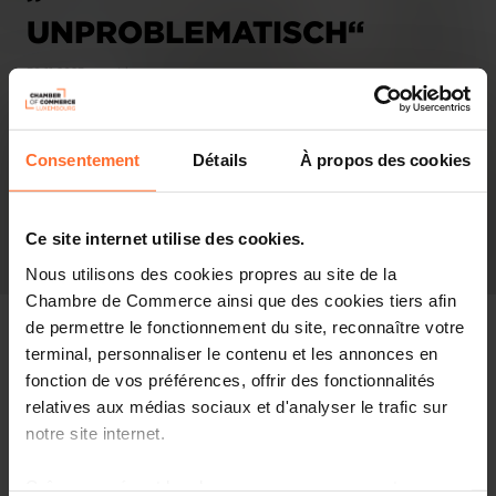
UNPROBLEMATISCH“
30.11.2023 - wort.lu
Consentement
Détails
À propos des cookies
Ce site internet utilise des cookies.
Nous utilisons des cookies propres au site de la
Chambre de Commerce ainsi que des cookies tiers afin
de permettre le fonctionnement du site, reconnaître votre
terminal, personnaliser le contenu et les annonces en
fonction de vos préférences, offrir des fonctionnalités
In the press
relatives aux médias sociaux et d'analyser le trafic sur
notre site internet.
Share this article
Grâce au présent bandeau, vous pouvez accepter,