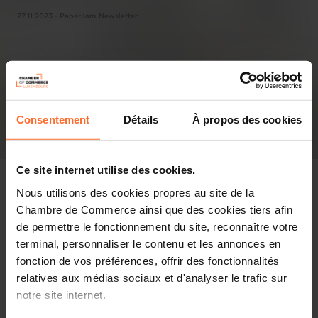
27.11.2023 - PaperJam Newsletter
Consentement
Détails
À propos des cookies
Ce site internet utilise des cookies.
Nous utilisons des cookies propres au site de la
Chambre de Commerce ainsi que des cookies tiers afin
de permettre le fonctionnement du site, reconnaître votre
In the press
terminal, personnaliser le contenu et les annonces en
fonction de vos préférences, offrir des fonctionnalités
Share this article
relatives aux médias sociaux et d'analyser le trafic sur
notre site internet.
Participant à l’essor de l’économie luxembourgeoise, les