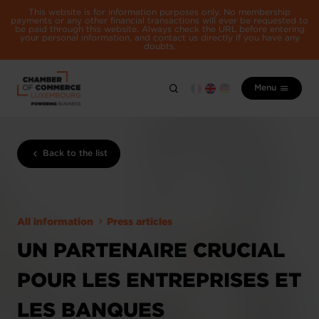
This website is for information purposes only. No membership
payments or any other financial transactions will ever be requested to
be paid through this website. Always check the URL before entering
your personal information, and contact us directly if you have any
doubts.
Menu
Back to the list
All information
Press articles
UN PARTENAIRE CRUCIAL
POUR LES ENTREPRISES ET
LES BANQUES