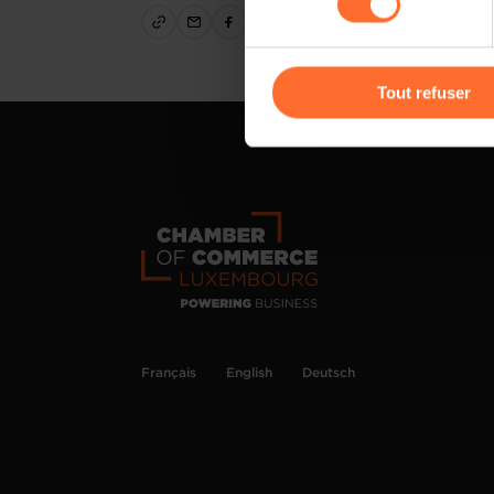
cas de refus de tous les coo
Vous avez la possibilité de m
gauche de chaque page.
Tout refuser
Pour de plus amples informat
personnelles, vous pouvez c
personnelles
.
Français
English
Deutsch