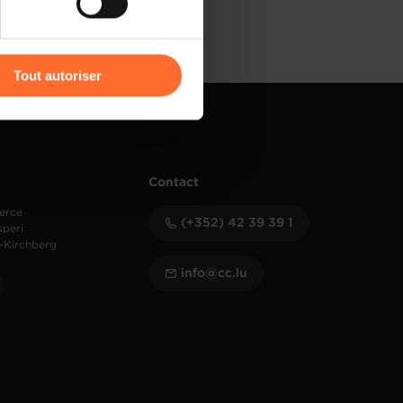
r l’icône flottante en bas à
Tout autoriser
amenés à traiter vos données
de protection des données
Contact
erce
(+352) 42 39 39 1
speri
-Kirchberg
info@cc.lu