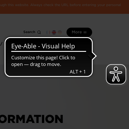
rough this website. Always check the URL before entering your personal
Search
More
 /
All
Luxembourg
information
economy
FORMATION