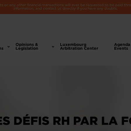
 or any other financial transactions will ever be requested to be paid th
information, and contact us directly if you have any doubts.
Opinions &
Luxembourg
Agenda
ns
Legislation
Arbitration Center
Events
S DÉFIS RH PAR LA 