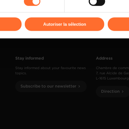
kies ou des cookies non nécessaires.
odifier ou retirer votre consentement à tout moment en cliquant su
Autoriser la sélection
ions sur la manière dont nous utilisons lescookies et sommes 
onsulter notre
Charte d’usage des cookies
et notre
Politique 
Stay informed
Address
Stay informed about your favourite news
Chambre de comm
topics.
7, rue Alcide de Ga
L-1615 Luxembourg
Subscribe to our newsletter
Direction