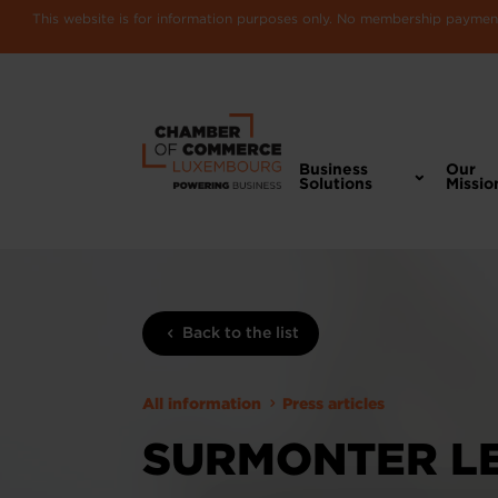
This website is for information purposes only. No membership payments
Business
Our
Solutions
Missio
Back to the list
All information
Press articles
SURMONTER LE