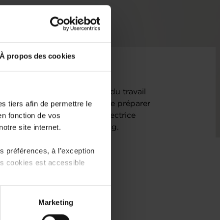
À propos des cookies
iers…: la mutation du monde du travail
 tiers afin de permettre le
 réalité, le Luxembourg doit se préparer
en fonction de vos
contre avec Muriel Morbé, Directrice
otre site internet.
 CEO de la House of Training.
 préférences, à l’exception
ts cookies est accessible
 partage sur les réseaux
Marketing
) peuvent être affectées en