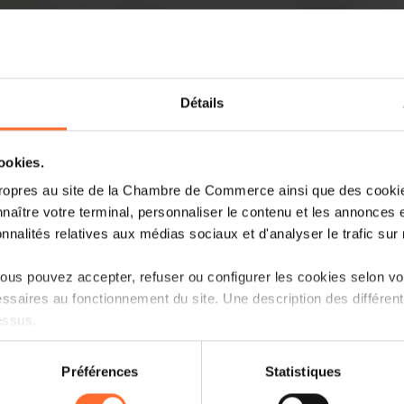
Détails
cookies.
Pénurie des talents, IA et nouveaux mét
ropres au site de la Chambre de Commerce ainsi que des cookies
s’est amorcée et s’accélère. Face à cette
naître votre terminal, personnaliser le contenu et les annonces 
et se former pour rester compétitif. Ren
onnalités relatives aux médias sociaux et d'analyser le trafic sur n
Formation à la Chambre de Commerce et
us pouvez accepter, refuser ou configurer les cookies selon vos
Lire la suite
ssaires au fonctionnement du site. Une description des différen
essus.
on sur le site et certaines fonctionnalités (ex : lecture de vidéos,
Préférences
Statistiques
rences de lecture vidéo, personnalisation de l’affichage du site