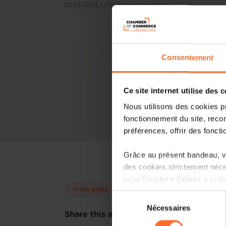
23.05.2024 - PaperJam Newsletter
Consentement
Ce site internet utilise des 
Nous utilisons des cookies p
fonctionnement du site, recon
préférences, offrir des foncti
Grâce au présent bandeau, vo
des cookies strictement néce
sous l’onglet « Détails » ci-d
In the press
Sélection
Il est précisé que la navigati
Nécessaires
du
Share this article
sociaux, sauvegarde des préfé
consentement