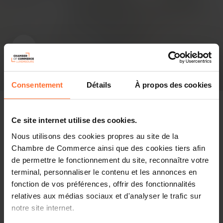
Consentement
Détails
À propos des cookies
Ce site internet utilise des cookies.
Nous utilisons des cookies propres au site de la
In the press
Chambre de Commerce ainsi que des cookies tiers afin
de permettre le fonctionnement du site, reconnaître votre
Share this article
terminal, personnaliser le contenu et les annonces en
fonction de vos préférences, offrir des fonctionnalités
relatives aux médias sociaux et d'analyser le trafic sur
The Philippines and the European Union (EU) signed a
notre site internet.
60 million euro financing agreement for the Green