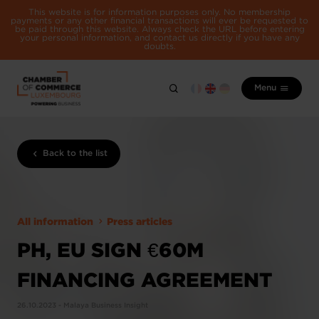
This website is for information purposes only. No membership
payments or any other financial transactions will ever be requested to
be paid through this website. Always check the URL before entering
your personal information, and contact us directly if you have any
doubts.
Menu
Back to the list
All information
Press articles
PH, EU SIGN €60M
FINANCING AGREEMENT
26.10.2023 - Malaya Business Insight