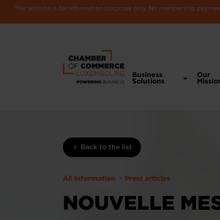
This website is for information purposes only. No membership payments
Business
Our
Solutions
Missio
Back to the list
All information
Press articles
NOUVELLE MES