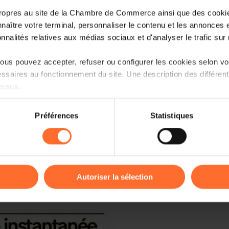
ropres au site de la Chambre de Commerce ainsi que des cookies
naître votre terminal, personnaliser le contenu et les annonces 
onnalités relatives aux médias sociaux et d'analyser le trafic sur n
us pouvez accepter, refuser ou configurer les cookies selon vos
ssaires au fonctionnement du site. Une description des différen
essus.
on sur le site et certaines fonctionnalités (ex : lecture de vidéos,
Préférences
Statistiques
rences de lecture vidéo, personnalisation de l’affichage du site
kies ou des cookies non nécessaires.
odifier ou retirer votre consentement à tout moment en cliquant su
Autoriser la sélection
ions sur la manière dont nous utilisons lescookies et sommes 
onsulter notre
Charte d’usage des cookies
et notre
Politique 