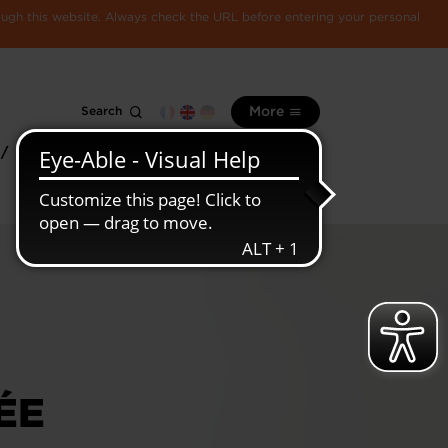
rough this website. Always check the URL before entering your personal
Search
More
 /
All
Luxembourg
information
economy
ÉE