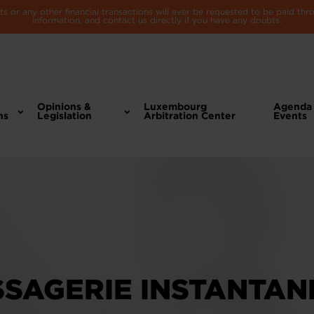
 or any other financial transactions will ever be requested to be paid th
information, and contact us directly if you have any doubts.
Opinions &
Luxembourg
Agenda
ns
Legislation
Arbitration Center
Events
SAGERIE INSTANTAN