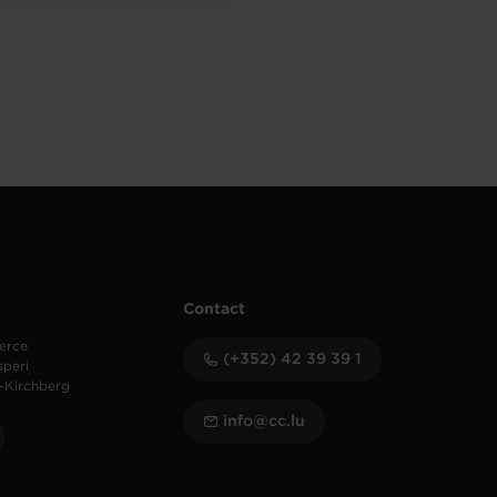
Contact
erce
(+352) 42 39 39 1
speri
-Kirchberg
info@cc.lu