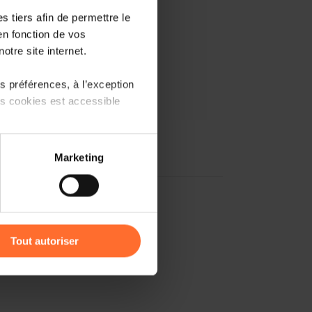
 tiers afin de permettre le
en fonction de vos
otre site internet.
 préférences, à l’exception
ts cookies est accessible
 partage sur les réseaux
Marketing
) peuvent être affectées en
r l’icône flottante en bas à
Tout autoriser
amenés à traiter vos données
de protection des données