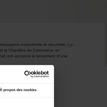
ssagerie instantanée et sécurisée. Lu-
on et la Chambre de Commerce, en
chat, ont annoncé le lancement d'une
À propos des cookies