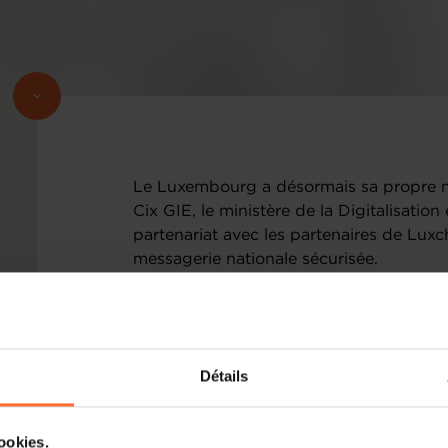
Le Luxembourg a désormais sa propre me
Cix GIE, le ministère de la Digitalisati
partenariat avec les partenaires de Lux
messagerie nationale sécurisée.
Détails
cookies.