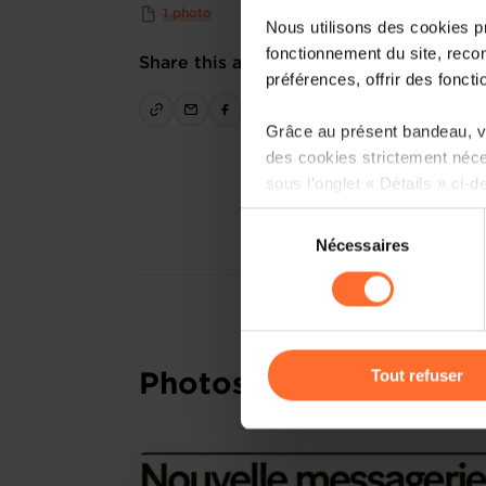
1 photo
Nous utilisons des cookies p
fonctionnement du site, recon
Share this article
préférences, offrir des foncti
Grâce au présent bandeau, vo
des cookies strictement néce
sous l’onglet « Détails » ci-d
Sélection
Il est précisé que la navigati
Nécessaires
du
sociaux, sauvegarde des préfé
consentement
cas de refus de tous les coo
Vous avez la possibilité de m
gauche de chaque page.
Tout refuser
Photos
Pour de plus amples informat
personnelles, vous pouvez c
personnelles
.