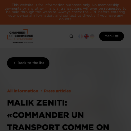
This website is for information purposes only. No membership
payments or any other financial transactions will ever be requested to
be paid through this website. Always check the URL before entering
your personal information, and contact us directly if you have any
doubts.
Menu
Back to the list
All information
Press articles
MALIK ZENITI:
«COMMANDER UN
TRANSPORT COMME ON