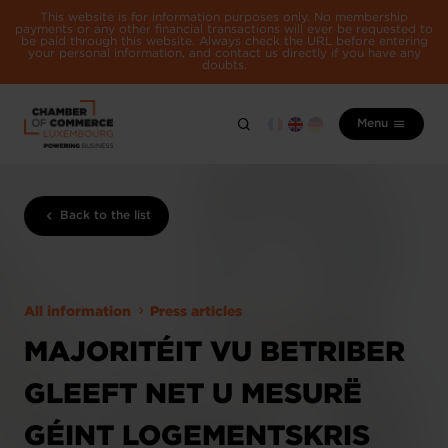
This website is for information purposes only. No membership
payments or any other financial transactions will ever be requested to
be paid through this website. Always check the URL before entering
your personal information, and contact us directly if you have any
doubts.
Menu
Back to the list
All information
Press articles
MAJORITÉIT VU BETRIBER
GLEEFT NET U MESURË
GÉINT LOGEMENTSKRIS