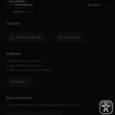
Contact
(+352) 42 39 39 1
info@cc.lu
Address
Chambre de commerce
7, rue Alcide de Gasperi
L-1615 Luxembourg-Kirchberg
Direction
Stay informed
Stay informed about your favourite news topics.