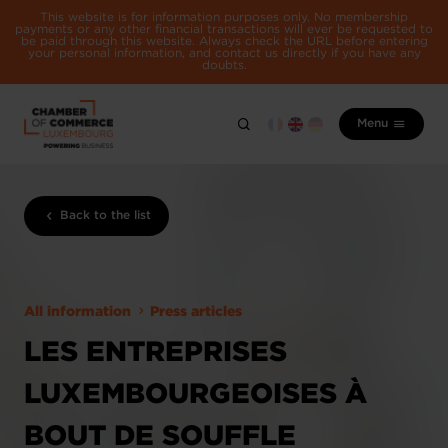
This website is for information purposes only. No membership
payments or any other financial transactions will ever be requested to
be paid through this website. Always check the URL before entering
your personal information, and contact us directly if you have any
doubts.
Menu
Back to the list
All information
Press articles
LES ENTREPRISES
LUXEMBOURGEOISES À
BOUT DE SOUFFLE