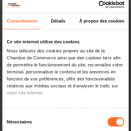
Après les inquiétudes concernant les restrictions
sanitaires, les tensions sur les chaines
Consentement
Détails
À propos des cookies
d'approvisionnement, le manque de main-d'oeuvre ou
encore les prix de l'énergie, de nouveaux nuages
viennent assombrir l'horizon économique
Ce site internet utilise des cookies.
luxembourgeois. Le coût de la main-d'oeuvre, qui affecte
Nous utilisons des cookies propres au site de la
gravement la compétitivité et la rentabilité des
Chambre de Commerce ainsi que des cookies tiers afin
entreprises, et les conditions de financement, liée à la
de permettre le fonctionnement du site, reconnaître votre
flambée des taux d'intérêts, figurent désormais parmi les
principales préoccupations des chefs d'entreprises. C'est
terminal, personnaliser le contenu et les annonces en
ce que révèle la 10ème édition de l'enquête semestrielle
fonction de vos préférences, offrir des fonctionnalités
du Baromètre de l'Economie de la Chambre de
relatives aux médias sociaux et d'analyser le trafic sur
Commerce , réalisée du 18 septembre au 6 octobre avec
notre site internet.
la participation de 647 entreprises de plus de 6 salariés et
plus.
Grâce au présent bandeau, vous pouvez accepter,
refuser ou configurer les cookies selon vos préférences,
Sélection
à l’exception des cookies strictement nécessaires au
Nécessaires
du
fonctionnement du site. Une description des différents
consentement