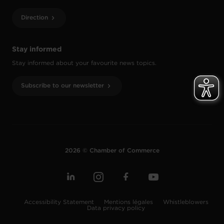
Direction
Stay informed
Stay informed about your favourite news topics.
Subscribe to our newsletter
2026 © Chamber of Commerce
Accessibility Statement
Mentions légales
Whistleblowers
Data privacy policy