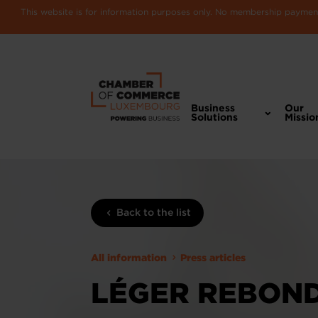
This website is for information purposes only. No membership payments
Business
Our
Solutions
Missio
Back to the list
All information
Press articles
LÉGER REBOND