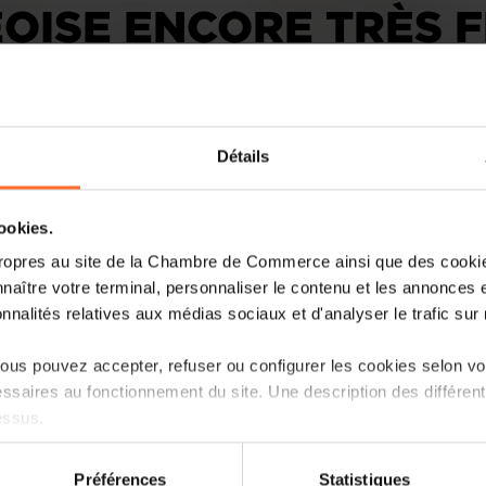
ISE ENCORE TRÈS F
Détails
cookies.
ropres au site de la Chambre de Commerce ainsi que des cookies
Au premier semestre 2024, l’économie 
naître votre terminal, personnaliser le contenu et les annonces 
rebond après une longue période de bai
onnalités relatives aux médias sociaux et d'analyser le trafic sur n
de commerce, mais les résultats restent 
indicateurs, et les perspectives incertain
us pouvez accepter, refuser ou configurer les cookies selon vos
ssaires au fonctionnement du site. Une description des différen
Lire la suite
essus.
on sur le site et certaines fonctionnalités (ex : lecture de vidéos,
Préférences
Statistiques