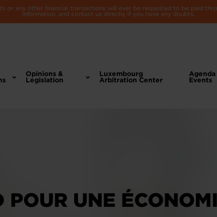
 or any other financial transactions will ever be requested to be paid th
information, and contact us directly if you have any doubts.
Opinions &
Luxembourg
Agenda
ns
Legislation
Arbitration Center
Events
 POUR UNE ÉCONOM