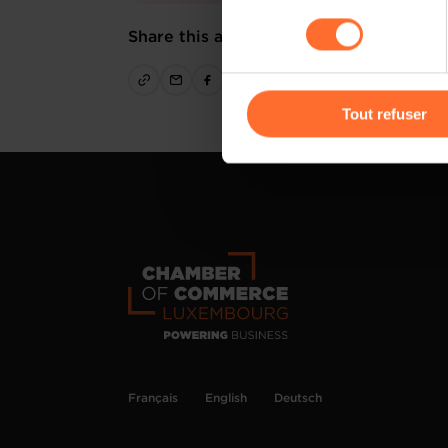
sociaux, sauvegarde des préfé
consentement
cas de refus de tous les coo
Share this article
Vous avez la possibilité de m
gauche de chaque page.
Tout refuser
Pour de plus amples informat
personnelles, vous pouvez c
personnelles
.
Français
English
Deutsch