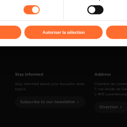
rences de lecture vidéo, personnalisation de l’affichage du site
kies ou des cookies non nécessaires.
odifier ou retirer votre consentement à tout moment en cliquant su
Autoriser la sélection
ions sur la manière dont nous utilisons lescookies et sommes 
onsulter notre
Charte d’usage des cookies
et notre
Politique 
Stay informed
Address
Stay informed about your favourite news
Chambre de comm
topics.
7, rue Alcide de Ga
L-1615 Luxembourg
Subscribe to our newsletter
Direction