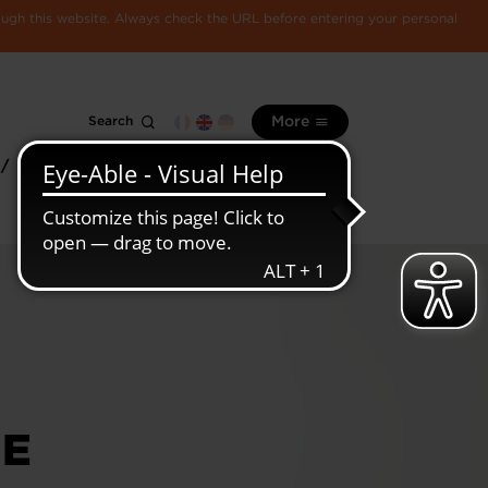
rough this website. Always check the URL before entering your personal
Search
More
 /
All
Luxembourg
information
economy
IE