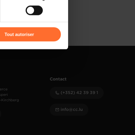
) peuvent être affectées en
r l’icône flottante en bas à
Tout autoriser
amenés à traiter vos données
de protection des données
Contact
erce
(+352) 42 39 39 1
speri
-Kirchberg
info@cc.lu