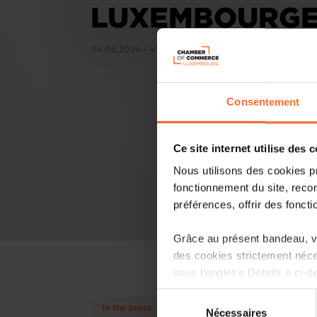
LUXEMBOURGEO
04.06.2024 - Virgule.lu
Consentement
Ce site internet utilise des 
Nous utilisons des cookies p
fonctionnement du site, recon
préférences, offrir des foncti
Grâce au présent bandeau, vo
des cookies strictement néce
sous l’onglet « Détails » ci-d
Sélection
Il est précisé que la navigati
In the press
Nécessaires
du