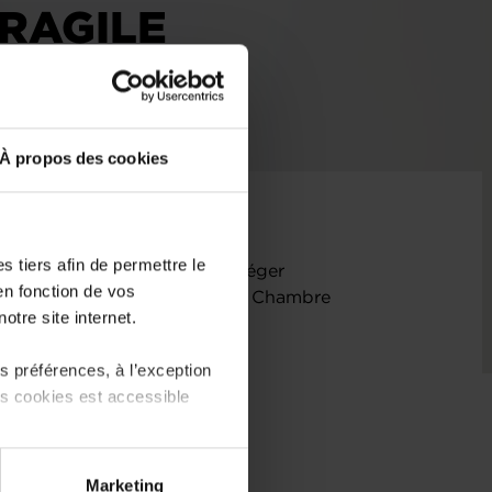
RAGILE
À propos des cookies
 tiers afin de permettre le
luxembourgeoise connaît un léger
en fonction de vos
sse, selon le baromètre de la Chambre
otre site internet.
mitigés au niveau de tous les
es.
 préférences, à l’exception
ts cookies est accessible
 partage sur les réseaux
Marketing