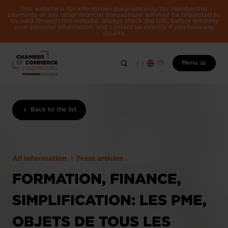
This website is for information purposes only. No membership
payments or any other financial transactions will ever be requested to
be paid through this website. Always check the URL before entering
your personal information, and contact us directly if you have any
doubts.
Menu
Back to the list
All information
Press articles
FORMATION, FINANCE,
SIMPLIFICATION: LES PME,
OBJETS DE TOUS LES