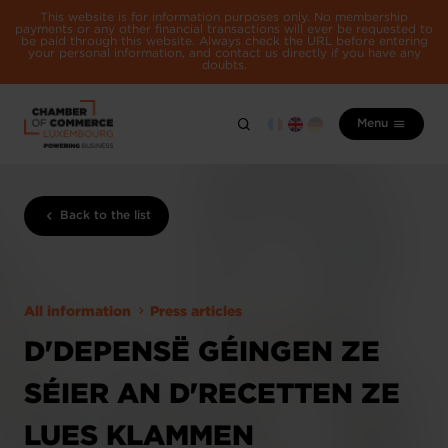
This website is for information purposes only. No membership
payments or any other financial transactions will ever be requested to
be paid through this website. Always check the URL before entering
your personal information, and contact us directly if you have any
doubts.
Menu
Back to the list
All information
Press articles
D'DEPENSË GÉINGEN ZE
SÉIER AN D'RECETTEN ZE
LUES KLAMMEN