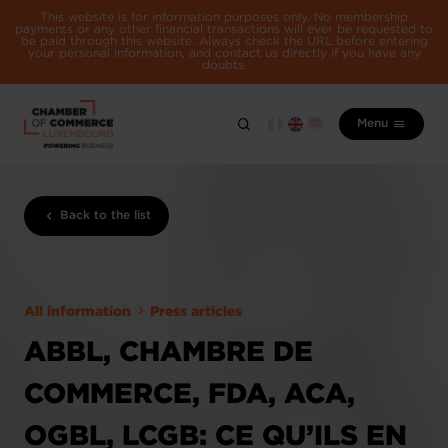
This website is for information purposes only. No membership
payments or any other financial transactions will ever be requested to
be paid through this website. Always check the URL before entering
your personal information, and contact us directly if you have any
doubts.
Menu
Back to the list
All information
Press articles
ABBL, CHAMBRE DE
COMMERCE, FDA, ACA,
OGBL, LCGB: CE QU’ILS EN