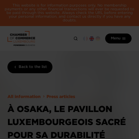
This website is for information purposes only. No membership
payments or any other financial transactions will ever be requested to
be paid through this website. Always check the URL before entering
your personal information, and contact us directly if you have any
doubts.
Menu
Back to the list
All information
Press articles
À OSAKA, LE PAVILLON
LUXEMBOURGEOIS SACRÉ
POUR SA DURABILITÉ