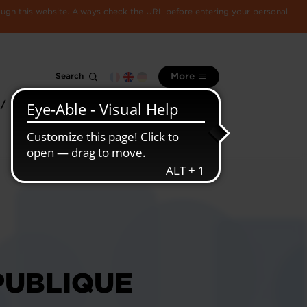
rough this website. Always check the URL before entering your personal
Search
More
 /
All
Luxembourg
information
economy
PUBLIQUE