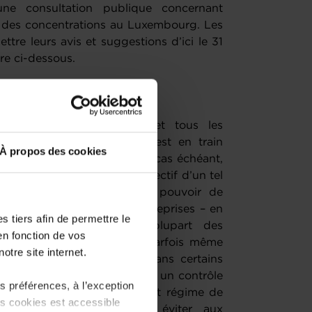
ne consultation publique concernant
e des concentrations au Luxembourg. Les
ttre leurs avis et suggestions d’ici le 31
re ci-dessous.
onseil de la Concurrence et tous les
le Ministère de l’Économie est en train
À propos des cookies
geables en vue d'élaborer, le cas échéant,
tions au Luxembourg. L’objectif d’un tel
tionale de concurrence du pouvoir de
rtains rapprochements d’entreprises – en
 tiers afin de permettre le
isitions. En effet, si la plupart des
en fonction de vos
e à la concurrence et sont parfois même
otre site internet.
ions peuvent en revanche, dans certains
currence. De manière générale, un contrôle
 préférences, à l’exception
 un élément important de tout régime de
ts cookies est accessible
 contribue notamment à éviter aux