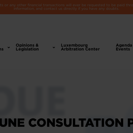
 or any other financial transactions will ever be requested to be paid th
information, and contact us directly if you have any doubts.
Opinions &
Luxembourg
Agenda
ns
Legislation
Arbitration Center
Events
UNE CONSULTATION 