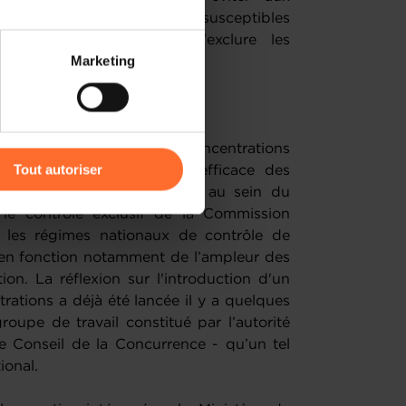
ce causé par des opérations susceptibles
reprises rivales et/ou d'exclure les
 partage sur les réseaux
Marketing
) peuvent être affectées en
r l’icône flottante en bas à
ement sur le contrôle des concentrations
Tout autoriser
 pour garantir un examen efficace des
 qui affectent les échanges au sein du
amenés à traiter vos données
le contrôle exclusif de la Commission
de protection des données
c les régimes nationaux de contrôle de
en fonction notamment de l’ampleur des
tion. La réflexion sur l'introduction d'un
rations a déjà été lancée il y a quelques
roupe de travail constitué par l’autorité
e Conseil de la Concurrence - qu’un tel
ional.