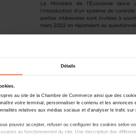
Le Ministère de l’Économie lance u
l’introduction d’un système de contrôl
parties intéressées sont invitées à soume
mars 2022 en répondant au questionnai
Contexte
En étroite collaboration avec le C
départements ministériels concernés, 
Détails
d'évaluer les différentes options envisa
un instrument de contrôle des concentra
régime est de doter une autorité na
cookies.
contrôler, avant leur mise en œuvre, ce
ropres au site de la Chambre de Commerce ainsi que des cookies
particulier les fusions et les acqu
naître votre terminal, personnaliser le contenu et les annonces 
concentrations ne portent pas atteint
onnalités relatives aux médias sociaux et d'analyser le trafic sur n
pro-concurrentielles, certaines opérat
cas, avoir un effet restrictif sur la con
us pouvez accepter, refuser ou configurer les cookies selon vos
efficace des concentrations constitue
ssaires au fonctionnement du site. Une description des différen
concurrence dans la mesure où il