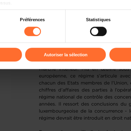
essus.
consommateurs et/ou clients le préjudi
de réduire la concurrence entre ent
on sur le site et certaines fonctionnalités (ex : lecture de vidéos,
Préférences
Statistiques
concurrents.
rences de lecture vidéo, personnalisation de l’affichage du site
kies ou des cookies non nécessaires.
Cadre existant au niveau européen
odifier ou retirer votre consentement à tout moment en cliquant su
En droit de l’Union européenne, le règl
Autoriser la sélection
a été initialement introduit en 1990
opérations de fusions et acquisitions
ions sur la manière dont nous utilisons lescookies et sommes 
marché intérieur. Mis en œuvre sous 
onsulter notre
Charte d’usage des cookies
et notre
Politique 
européenne, ce régime s’articule ave
chacun des Etats membres de l’Union, 
chiffres d’affaires des parties à l’opéra
régime national de contrôle des concent
années. Il ressort des conclusions du g
luxembourgeoise de la concurrence - l
régime devrait être introduit en droit nat