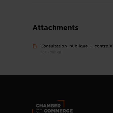
Attachments
Consultation_publique_-_controle
PDF • 787 KB