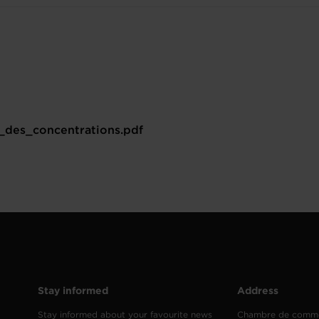
_des_concentrations.pdf
Stay informed
Address
Stay informed about your favourite news
Chambre de comm