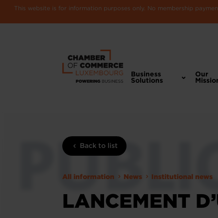
This website is for information purposes only. No membership payments
Business
Our
Solutions
Missio
Back to list
All information
News
Institutional news
LANCEMENT D’