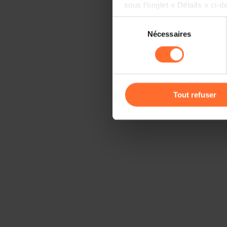
sous l’onglet « Détails » ci-d
Sélection
Il est précisé que la navigati
Nécessaires
du
sociaux, sauvegarde des préfé
consentement
cas de refus de tous les coo
Vous avez la possibilité de m
gauche de chaque page.
Tout refuser
Pour de plus amples informat
personnelles, vous pouvez c
personnelles
.