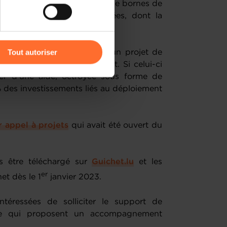
 vise à financer des projets de bornes de
cessibles au public et privées, dont la
 175 kilowatts.
r l’icône flottante en bas à
Tout autoriser
reprise qui est porteuse d’un projet de
s peut soumettre son projet. Si celui-ci
amenés à traiter vos données
cier d’une aide, octroyée sous forme de
de protection des données
 des investissements liés au déploiement
 appel à projets
qui avait été ouvert du
s être téléchargé sur
Guichet.lu
et les
er
et dès le 1
janvier 2023.
téressées de solliciter le support de
ce qui proposent un accompagnement