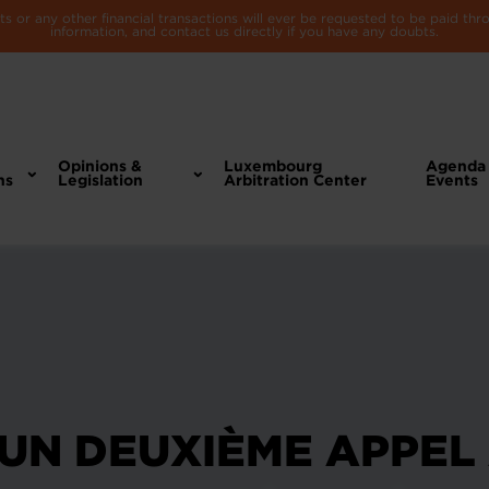
 or any other financial transactions will ever be requested to be paid th
information, and contact us directly if you have any doubts.
Opinions &
Luxembourg
Agenda
ns
Legislation
Arbitration Center
Events
UN DEUXIÈME APPEL 