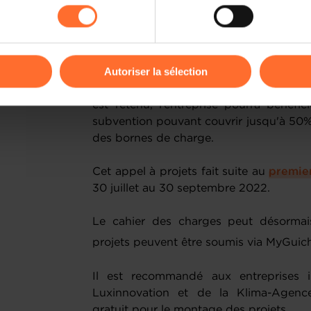
budget maximal de 5 millions d’euros et
kies ou des cookies non nécessaires.
charge pour véhicules électriques, ac
capacité de charge est au moins égale à
odifier ou retirer votre consentement à tout moment en cliquant su
Autoriser la sélection
Indépendamment de sa taille, toute ent
déploiement d’infrastructures de charge
ions sur la manière dont nous utilisons lescookies et sommes 
est retenu, l’entreprise pourra bénéfi
onsulter notre
Charte d’usage des cookies
et notre
Politique 
subvention pouvant couvrir jusqu'à 50%
des bornes de charge.
Cet appel à projets fait suite au
premier
30 juillet au 30 septembre 2022.
Le cahier des charges peut désormai
projets peuvent être soumis via MyGuich
Il est recommandé aux entreprises in
Luxinnovation et de la Klima-Agen
gratuit pour le montage des projets.