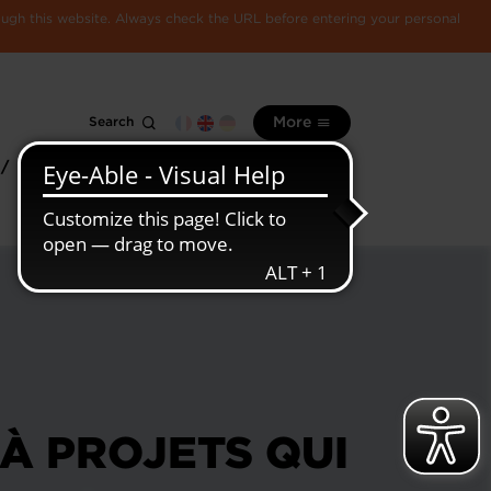
rough this website. Always check the URL before entering your personal
Search
More
 /
All
Luxembourg
information
economy
À PROJETS QUI