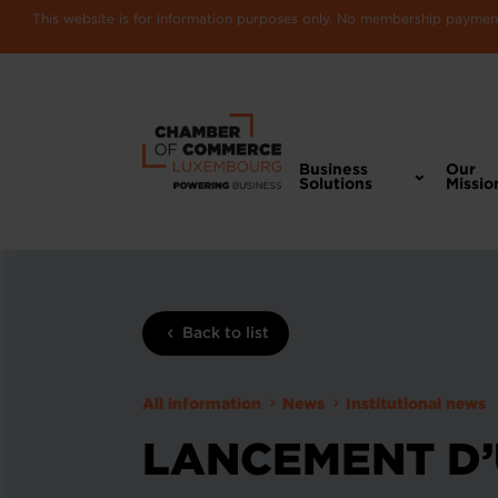
This website is for information purposes only. No membership payments
Business
Our
Solutions
Missio
Back to list
All information
News
Institutional news
LANCEMENT D’