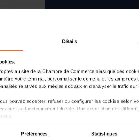
Détails
cookies.
ropres au site de la Chambre de Commerce ainsi que des cookies
naître votre terminal, personnaliser le contenu et les annonces 
onnalités relatives aux médias sociaux et d'analyser le trafic sur n
Le ministère de l’Économie et le minis
us pouvez accepter, refuser ou configurer les cookies selon vos
territoire lancent conjointement un deu
ssaires au fonctionnement du site. Une description des différen
de la part d’entreprises qui souhaitent in
essus.
de charge pour véhicules électriques.
on sur le site et certaines fonctionnalités (ex : lecture de vidéos,
er
Préférences
Statistiques
Ouvert à partir du 1
janvier et jusq
rences de lecture vidéo, personnalisation de l’affichage du site