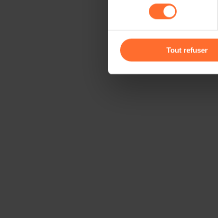
consentement
cas de refus de tous les coo
Vous avez la possibilité de m
gauche de chaque page.
Tout refuser
Pour de plus amples informat
personnelles, vous pouvez c
personnelles
.