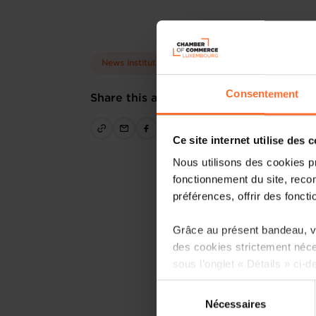
News institutionnelles
Consentement
Share this article
Ce site internet utilise des 
Nous utilisons des cookies p
fonctionnement du site, recon
préférences, offrir des foncti
Grâce au présent bandeau, vo
des cookies strictement néce
sous l’onglet « Détails » ci-d
Sélection
Il est précisé que la navigati
Nécessaires
du
sociaux, sauvegarde des préfé