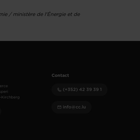
e / ministère de l'Énergie et de
Contact
erce
(+352) 42 39 39 1
speri
-Kirchberg
info@cc.lu