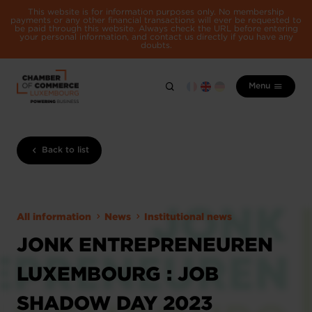
This website is for information purposes only. No membership
payments or any other financial transactions will ever be requested to
be paid through this website. Always check the URL before entering
your personal information, and contact us directly if you have any
doubts.
Menu
Back to list
All information
News
Institutional news
JONK ENTREPRENEUREN
LUXEMBOURG : JOB
SHADOW DAY 2023