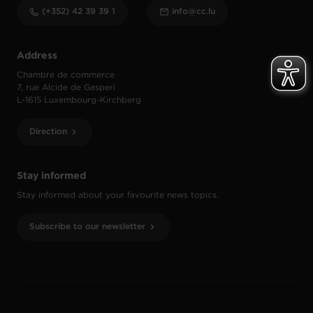
(+352) 42 39 39 1
info@cc.lu
Address
Chambre de commerce
7, rue Alcide de Gasperi
L-1615 Luxembourg-Kirchberg
Direction
Stay informed
Stay informed about your favourite news topics.
Subscribe to our newsletter