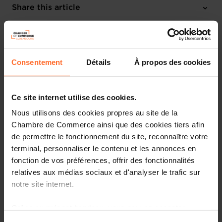
Share this article
Consentement
Détails
À propos des cookies
Ce site internet utilise des cookies.
Nous utilisons des cookies propres au site de la
Chambre de Commerce ainsi que des cookies tiers afin
de permettre le fonctionnement du site, reconnaître votre
terminal, personnaliser le contenu et les annonces en
fonction de vos préférences, offrir des fonctionnalités
Frank Krings
relatives aux médias sociaux et d'analyser le trafic sur
notre site internet.
Le Comité National luxembourgeois de la Chambre de
Grâce au présent bandeau, vous pouvez accepter,
Commerce Internationale (CCI) a désigné un nouveau
refuser ou configurer les cookies selon vos préférences,
président en la personne de Frank Krings.