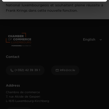
vos données personnelles, vous pouvez consulter notre
National luxembourgeois et souhaitent pleine réussite à
Charte d’usage des cookies
et notre
Politique de
Frank Krings dans cette nouvelle fonction.
protection des données personnelles
.
Contact
(+352) 42 39 39 1
info@cc.lu
Address
Chambre de commerce
7, rue Alcide de Gasperi
L-1615 Luxembourg-Kirchberg