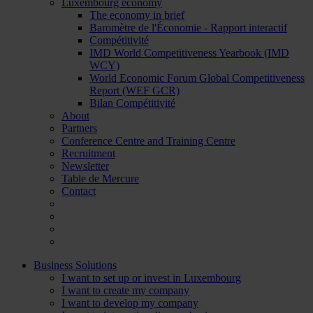
Luxembourg economy
The economy in brief
Baromètre de l'Économie - Rapport interactif
Compétitivité
IMD World Competitiveness Yearbook (IMD
WCY)
World Economic Forum Global Competitiveness
Report (WEF GCR)
Bilan Compétitivité
About
Partners
Conference Centre and Training Centre
Recruitment
Newsletter
Table de Mercure
Contact
Business Solutions
I want to set up or invest in Luxembourg
I want to create my company
I want to develop my company