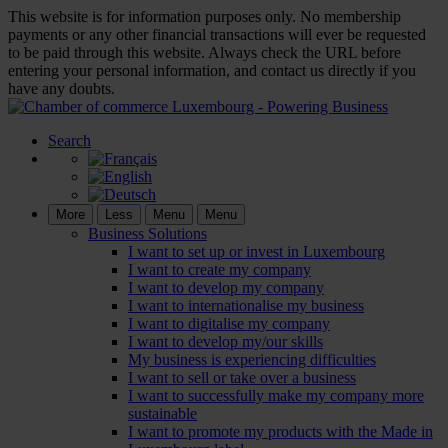
This website is for information purposes only. No membership
payments or any other financial transactions will ever be requested
to be paid through this website. Always check the URL before
entering your personal information, and contact us directly if you
have any doubts.
Search
More
Less
Menu
Menu
Business Solutions
I want to set up or invest in Luxembourg
I want to create my company
I want to develop my company
I want to internationalise my business
I want to digitalise my company
I want to develop my/our skills
My business is experiencing difficulties
I want to sell or take over a business
I want to successfully make my company more
sustainable
I want to promote my products with the Made in