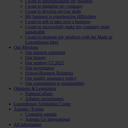
I want to internationalise my business
I want to digitalise my company
I want to develop my/our skills
My business is experiencing difficulties
I want to sell or take over a business
I want to successfully make my company more
sustainable
I want to promote my products with the Made in
Luxembourg label
Our Missions
Our mission statement
Our history
Our strategy CC2025
Our governance
School-Business Relations
Our quality assurance policy
Our commitment to sustainability
Opinions & Legislation
National affairs
Affaires européennes
Luxembourg Arbitration Center
Agenda / Events
Complete agenda
Agenda Go International
All information