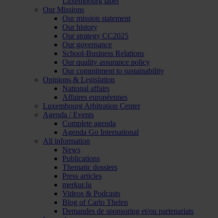
Luxembourg label
Our Missions
Our mission statement
Our history
Our strategy CC2025
Our governance
School-Business Relations
Our quality assurance policy
Our commitment to sustainability
Opinions & Legislation
National affairs
Affaires européennes
Luxembourg Arbitration Center
Agenda / Events
Complete agenda
Agenda Go International
All information
News
Publications
Thematic dossiers
Press articles
merkur.lu
Videos & Podcasts
Blog of Carlo Thelen
Demandes de sponsoring et/ou partenariats