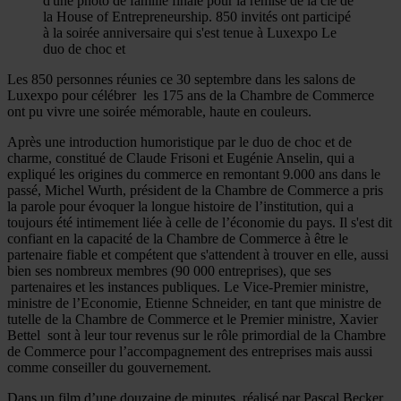
d'une photo de famille finale pour la remise de la clé de
la House of Entrepreneurship. 850 invités ont participé
à la soirée anniversaire qui s'est tenue à Luxexpo Le
duo de choc et
Les 850 personnes réunies ce 30 septembre dans les salons de
Luxexpo pour célébrer les 175 ans de la Chambre de Commerce
ont pu vivre une soirée mémorable, haute en couleurs.
Après une introduction humoristique par le duo de choc et de
charme, constitué de Claude Frisoni et Eugénie Anselin, qui a
expliqué les origines du commerce en remontant 9.000 ans dans le
passé, Michel Wurth, président de la Chambre de Commerce a pris
la parole pour évoquer la longue histoire de l’institution, qui a
toujours été intimement liée à celle de l’économie du pays. Il s'est dit
confiant en la capacité de la Chambre de Commerce à être le
partenaire fiable et compétent que s'attendent à trouver en elle, aussi
bien ses nombreux membres (90 000 entreprises), que ses
partenaires et les instances publiques. Le Vice-Premier ministre,
ministre de l’Economie, Etienne Schneider, en tant que ministre de
tutelle de la Chambre de Commerce et le Premier ministre, Xavier
Bettel sont à leur tour revenus sur le rôle primordial de la Chambre
de Commerce pour l’accompagnement des entreprises mais aussi
comme conseiller du gouvernement.
Dans un film d’une douzaine de minutes, réalisé par Pascal Becker,