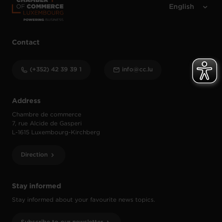
Contact
(+352) 42 39 39 1
info@cc.lu
Address
Chambre de commerce
7, rue Alcide de Gasperi
L-1615 Luxembourg-Kirchberg
Direction
Stay informed
Stay informed about your favourite news topics.