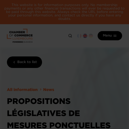
This website is for information purposes only. No membership
payments or any other financial transactions will ever be requested to
be paid through this website. Always check the URL before entering
your personal information, and contact us directly if you have any
doubts.
Menu
Back to list
All information
News
PROPOSITIONS
LÉGISLATIVES DE
MESURES PONCTUELLES