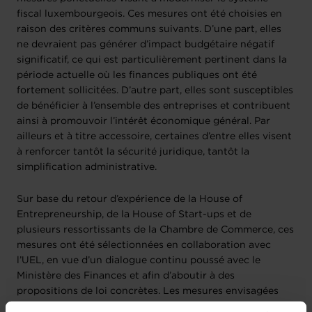
fiscal luxembourgeois. Ces mesures ont été choisies en
raison des critères communs suivants. D’une part, elles
ne devraient pas générer d’impact budgétaire négatif
significatif, ce qui est particulièrement pertinent dans la
période actuelle où les finances publiques ont été
fortement sollicitées. D’autre part, elles sont susceptibles
de bénéficier à l’ensemble des entreprises et contribuent
ainsi à promouvoir l’intérêt économique général. Par
ailleurs et à titre accessoire, certaines d’entre elles visent
à renforcer tantôt la sécurité juridique, tantôt la
simplification administrative.
Sur base du retour d’expérience de la House of
Entrepreneurship, de la House of Start-ups et de
plusieurs ressortissants de la Chambre de Commerce, ces
mesures ont été sélectionnées en collaboration avec
l’UEL, en vue d’un dialogue continu poussé avec le
Ministère des Finances et afin d’aboutir à des
propositions de loi concrètes. Les mesures envisagées
dans
le document ci-dessous
s’inscrivent dans une