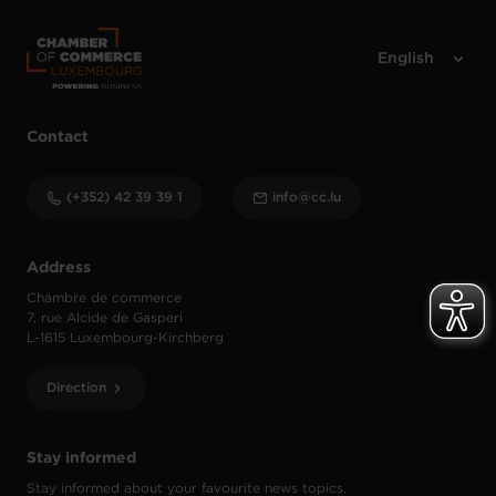
Contact
(+352) 42 39 39 1
info@cc.lu
Address
Chambre de commerce
7, rue Alcide de Gasperi
L-1615 Luxembourg-Kirchberg
Direction
Stay informed
Stay informed about your favourite news topics.