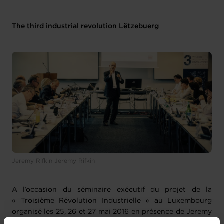
The third industrial revolution Lëtzebuerg
Jeremy Rifkin Jeremy Rifkin
A l’occasion du séminaire exécutif du projet de la
« Troisième Révolution Industrielle » au Luxembourg
organisé les 25, 26 et 27 mai 2016 en présence de Jeremy
Rifkin à la Chambre de Commerce, des experts nationaux