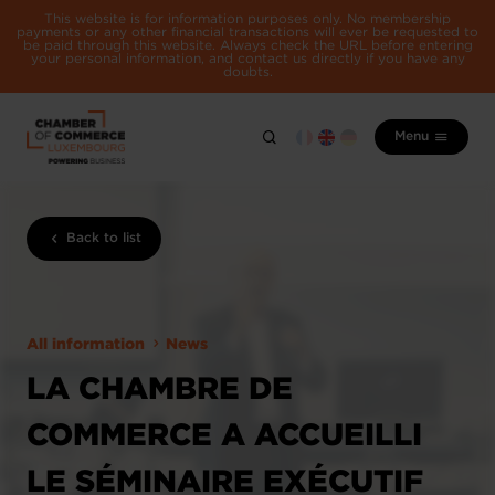
This website is for information purposes only. No membership
payments or any other financial transactions will ever be requested to
be paid through this website. Always check the URL before entering
your personal information, and contact us directly if you have any
doubts.
Menu
Back to list
All information
News
LA CHAMBRE DE
COMMERCE A ACCUEILLI
LE SÉMINAIRE EXÉCUTIF