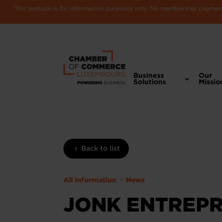
This website is for information purposes only. No membership payments
Business
Our
Solutions
Missio
Back to list
All information
News
JONK ENTREPR