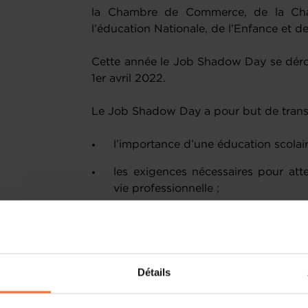
la Chambre de Commerce, de la Cha
l’éducation Nationale, de l’Enfance et d
Cette année le Job Shadow Day se déro
1er avril 2022.
Le Job Shadow Day a pour but de transm
l’importance d’une éducation scolair
les exigences nécessaires pour atte
vie professionnelle ;
les profils et les compétences requis
des informations importantes sur les 
Détails
les responsabilités d’un/d’une dirige
l’envie d’entreprendre;