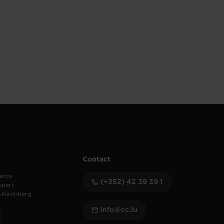
Contact
erce
(+352) 42 39 39 1
speri
-Kirchberg
info@cc.lu