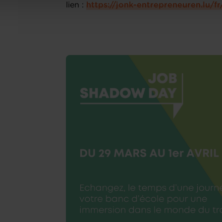
lien :
https://jonk-entrepreneuren.lu/