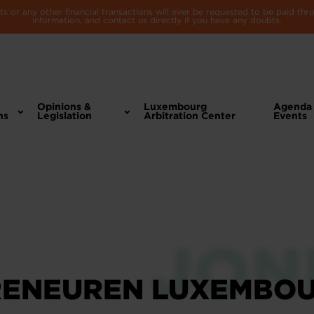
 or any other financial transactions will ever be requested to be paid th
information, and contact us directly if you have any doubts.
Opinions &
Luxembourg
Agenda
ns
Legislation
Arbitration Center
Events
ENEUREN LUXEMBOUR