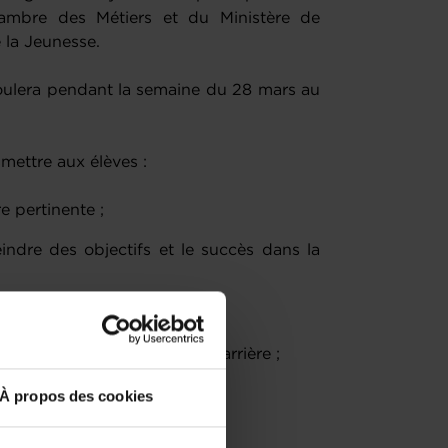
mbre des Métiers et du Ministère de
e la Jeunesse.
ulera pendant la semaine du 28 mars au
ettre aux élèves :
e pertinente ;
indre des objectifs et le succès dans la
es sur le marché du travail ;
différentes possibilités de carrière ;
À propos des cookies
ant(e) d’entreprise ;