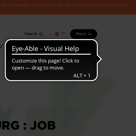
rough this website. Always check the URL before entering your personal
Search
More
 /
All
Luxembourg
information
economy
G : JOB