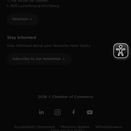
7, rue Alcide de Gasperi
L-1615 Luxembourg-Kirchberg
Direction
Stay informed
Stay informed about your favourite news topics.
Subscribe to our newsletter
2026 © Chamber of Commerce
Accessibility Statement
Mentions légales
Whistleblowers
Data privacy policy