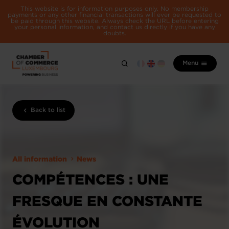
This website is for information purposes only. No membership
payments or any other financial transactions will ever be requested to
be paid through this website. Always check the URL before entering
your personal information, and contact us directly if you have any
doubts.
Menu
Back to list
All information
News
COMPÉTENCES : UNE
FRESQUE EN CONSTANTE
ÉVOLUTION