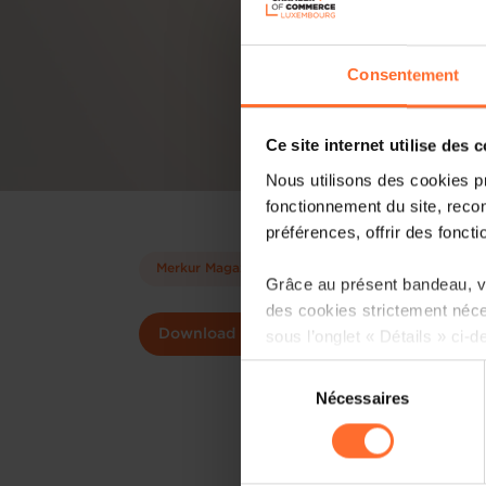
Consentement
Ce site internet utilise des 
Nous utilisons des cookies p
fonctionnement du site, recon
préférences, offrir des foncti
Merkur Magazine
Grâce au présent bandeau, vo
des cookies strictement néce
sous l’onglet « Détails » ci-d
Download
Sélection
Il est précisé que la navigati
Nécessaires
du
sociaux, sauvegarde des préfé
consentement
cas de refus de tous les coo