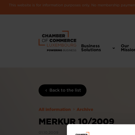
This website is for information purposes only. No membership payments
Business
Our
Solutions
Missio
Back to the list
All information
Archive
MERKUR 10/2009
01.10.2009