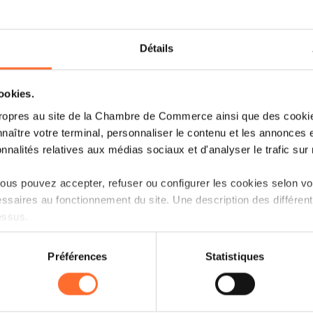
Détails
cookies.
ropres au site de la Chambre de Commerce ainsi que des cookies
naître votre terminal, personnaliser le contenu et les annonces 
onnalités relatives aux médias sociaux et d'analyser le trafic sur n
us pouvez accepter, refuser ou configurer les cookies selon vos
ssaires au fonctionnement du site. Une description des différen
essus.
on sur le site et certaines fonctionnalités (ex : lecture de vidéos,
Préférences
Statistiques
rences de lecture vidéo, personnalisation de l’affichage du site
kies ou des cookies non nécessaires.