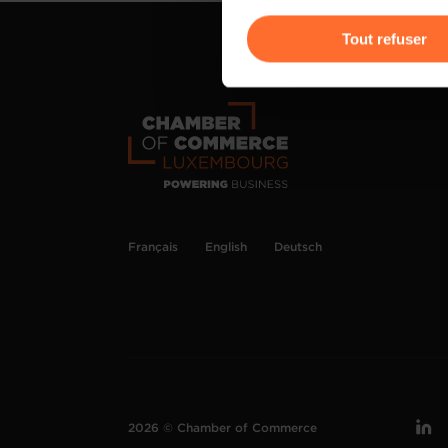
Vous avez la possibilité de m
gauche de chaque page.
Tout refuser
Pour de plus amples informat
personnelles, vous pouvez c
personnelles
.
Français
English
Deutsch
2026 © Chamber of Commerce