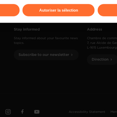
odifier ou retirer votre consentement à tout moment en cliquant su
Autoriser la sélection
ions sur la manière dont nous utilisons lescookies et sommes 
onsulter notre
Charte d’usage des cookies
et notre
Politique 
Stay informed
Address
Stay informed about your favourite news
Chambre de comm
topics.
7, rue Alcide de Ga
L-1615 Luxembourg
Subscribe to our newsletter
Direction
Accessibility Statement
Men