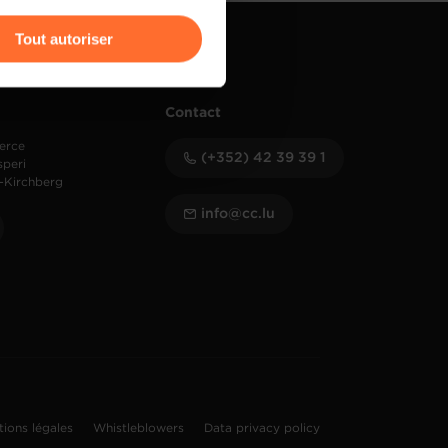
r l’icône flottante en bas à
Tout autoriser
amenés à traiter vos données
de protection des données
Contact
erce
(+352) 42 39 39 1
speri
-Kirchberg
info@cc.lu
tions légales
Whistleblowers
Data privacy policy