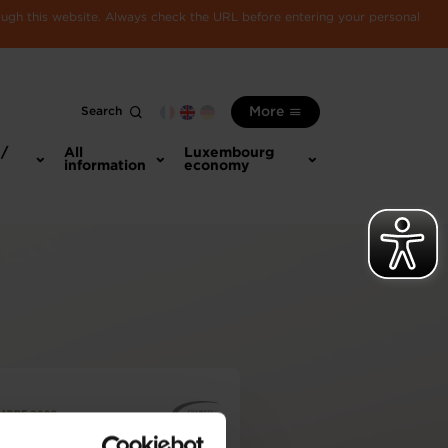
rough this website. Always check the URL before entering your personal
Search
More
 /
All
Luxembourg
information
economy