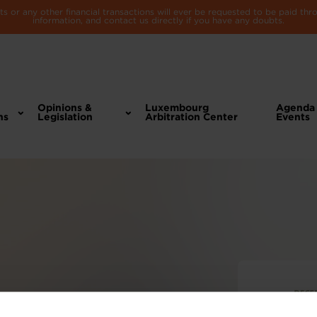
 or any other financial transactions will ever be requested to be paid th
information, and contact us directly if you have any doubts.
Opinions &
Luxembourg
Agenda
ns
Legislation
Arbitration Center
Events