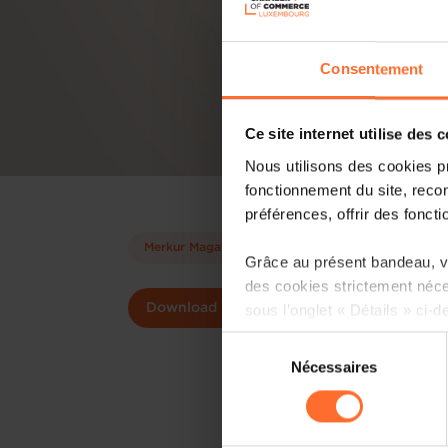
Consentement
Ce site internet utilise des 
Nous utilisons des cookies p
fonctionnement du site, recon
préférences, offrir des foncti
Merkur Magazine
Grâce au présent bandeau, vo
des cookies strictement néce
sous l’onglet « Détails » ci-d
Download
Sélection
Il est précisé que la navigati
Nécessaires
du
sociaux, sauvegarde des préfé
consentement
cas de refus de tous les coo