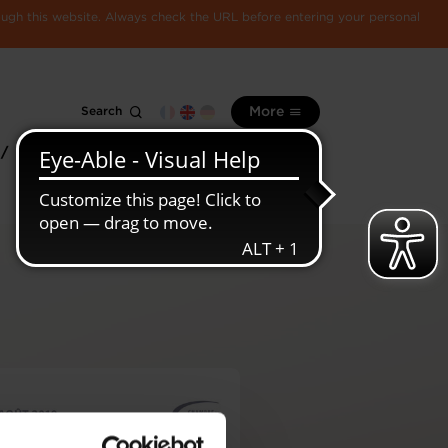
rough this website. Always check the URL before entering your personal
Search
More
 /
All
Luxembourg
information
economy