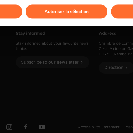
odifier ou retirer votre consentement à tout moment en cliquant su
Autoriser la sélection
ions sur la manière dont nous utilisons lescookies et sommes 
onsulter notre
Charte d’usage des cookies
et notre
Politique 
Stay informed
Address
Stay informed about your favourite news
Chambre de comm
topics.
7, rue Alcide de Ga
L-1615 Luxembourg
Subscribe to our newsletter
Direction
Accessibility Statement
Men