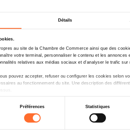
Détails
cookies.
ropres au site de la Chambre de Commerce ainsi que des cookies
naître votre terminal, personnaliser le contenu et les annonces 
onnalités relatives aux médias sociaux et d'analyser le trafic sur n
us pouvez accepter, refuser ou configurer les cookies selon vos
ssaires au fonctionnement du site. Une description des différen
essus.
on sur le site et certaines fonctionnalités (ex : lecture de vidéos,
Préférences
Statistiques
rences de lecture vidéo, personnalisation de l’affichage du site
kies ou des cookies non nécessaires.