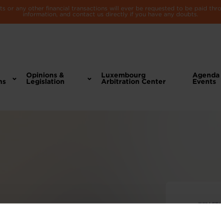
 or any other financial transactions will ever be requested to be paid th
information, and contact us directly if you have any doubts.
Opinions &
Luxembourg
Agenda
ns
Legislation
Arbitration Center
Events