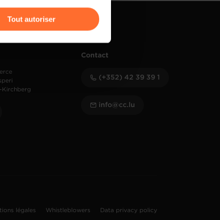
r l’icône flottante en bas à
Tout autoriser
amenés à traiter vos données
de protection des données
Contact
erce
(+352) 42 39 39 1
speri
-Kirchberg
info@cc.lu
tions légales
Whistleblowers
Data privacy policy