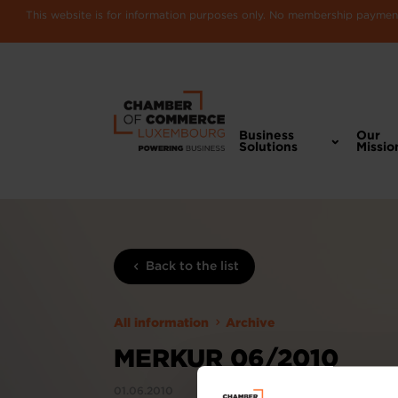
This website is for information purposes only. No membership payments
Business
Our
Solutions
Missio
Back to the list
All information
Archive
MERKUR 06/2010
01.06.2010