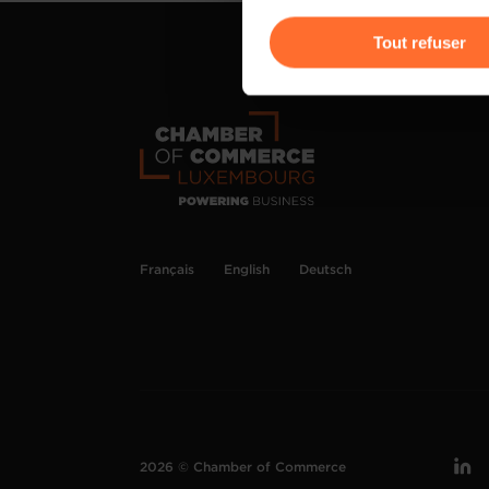
Vous avez la possibilité de m
gauche de chaque page.
Tout refuser
Pour de plus amples informat
personnelles, vous pouvez c
personnelles
.
Français
English
Deutsch
2026 © Chamber of Commerce