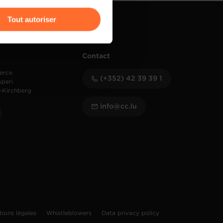
r l’icône flottante en bas à
Tout autoriser
amenés à traiter vos données
de protection des données
Contact
erce
(+352) 42 39 39 1
speri
-Kirchberg
info@cc.lu
tions légales
Whistleblowers
Data privacy policy