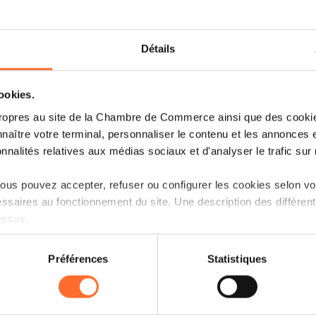
Détails
cookies.
ropres au site de la Chambre de Commerce ainsi que des cookies
naître votre terminal, personnaliser le contenu et les annonces 
onnalités relatives aux médias sociaux et d'analyser le trafic sur n
us pouvez accepter, refuser ou configurer les cookies selon vos
ssaires au fonctionnement du site. Une description des différen
essus.
on sur le site et certaines fonctionnalités (ex : lecture de vidéos,
Préférences
Statistiques
rences de lecture vidéo, personnalisation de l’affichage du site
kies ou des cookies non nécessaires.