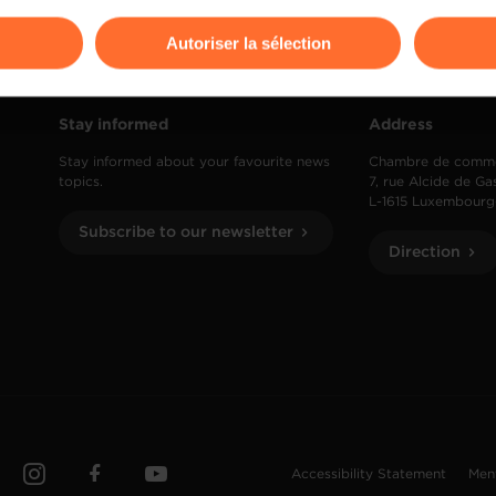
odifier ou retirer votre consentement à tout moment en cliquant su
Autoriser la sélection
ions sur la manière dont nous utilisons lescookies et sommes 
onsulter notre
Charte d’usage des cookies
et notre
Politique 
Stay informed
Address
Stay informed about your favourite news
Chambre de comm
topics.
7, rue Alcide de Ga
L-1615 Luxembourg
Subscribe to our newsletter
Direction
Accessibility Statement
Men