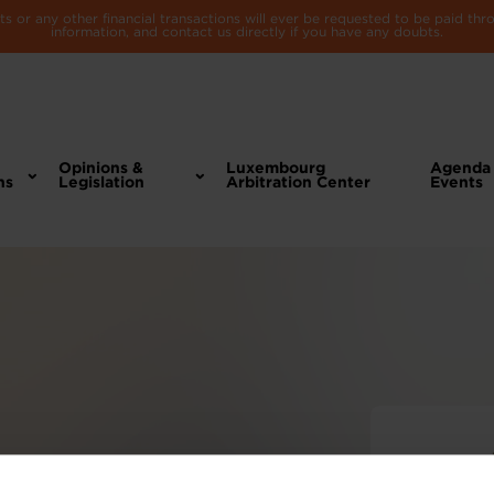
 or any other financial transactions will ever be requested to be paid th
information, and contact us directly if you have any doubts.
Opinions &
Luxembourg
Agenda
ns
Legislation
Arbitration Center
Events