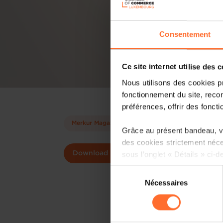
Consentement
Ce site internet utilise des 
Nous utilisons des cookies p
fonctionnement du site, recon
préférences, offrir des foncti
Merkur Magazine
Grâce au présent bandeau, vo
des cookies strictement néce
sous l’onglet « Détails » ci-d
Download
Sélection
Il est précisé que la navigati
Nécessaires
du
sociaux, sauvegarde des préfé
consentement
cas de refus de tous les coo