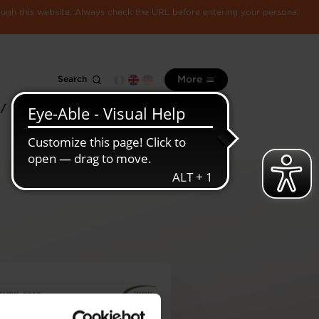
rough this website. Always check the URL before entering your personal
Search
More
 /
All
Luxembourg
information
economy