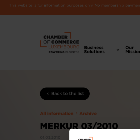
This website is for information purposes only. No membership payments
Business
Our
Solutions
Missio
Back to the list
All information
Archive
MERKUR 03/2010
01.03.2010