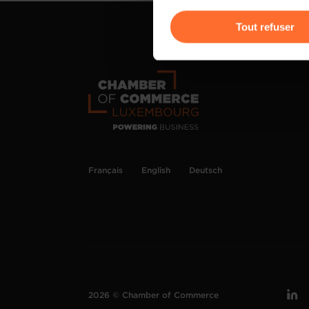
Vous avez la possibilité de m
gauche de chaque page.
Tout refuser
Pour de plus amples informat
personnelles, vous pouvez c
personnelles
.
Français
English
Deutsch
2026 © Chamber of Commerce