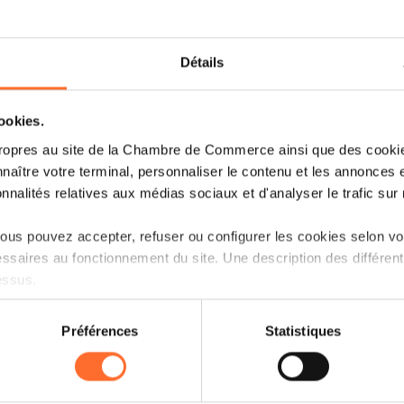
Détails
cookies.
ropres au site de la Chambre de Commerce ainsi que des cookies
naître votre terminal, personnaliser le contenu et les annonces 
onnalités relatives aux médias sociaux et d'analyser le trafic sur n
us pouvez accepter, refuser ou configurer les cookies selon vos
ssaires au fonctionnement du site. Une description des différen
essus.
on sur le site et certaines fonctionnalités (ex : lecture de vidéos,
Préférences
Statistiques
rences de lecture vidéo, personnalisation de l’affichage du site
kies ou des cookies non nécessaires.