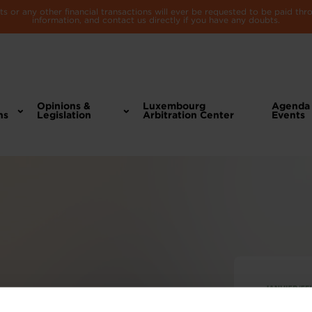
 or any other financial transactions will ever be requested to be paid th
information, and contact us directly if you have any doubts.
Opinions &
Luxembourg
Agenda
ns
Legislation
Arbitration Center
Events