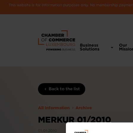
This website is for information purposes only. No membership payments
Business
Our
Solutions
Missio
Back to the list
All information
Archive
MERKUR 01/2010
01.01.2010