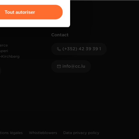
r l’icône flottante en bas à
Tout autoriser
amenés à traiter vos données
de protection des données
Contact
erce
(+352) 42 39 39 1
speri
-Kirchberg
info@cc.lu
tions légales
Whistleblowers
Data privacy policy