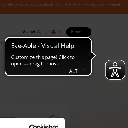
rough this website. Always check the URL before entering your personal
Search
More
 /
All
Luxembourg
information
economy