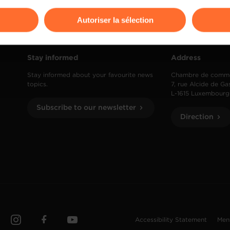
odifier ou retirer votre consentement à tout moment en cliquant su
Autoriser la sélection
ions sur la manière dont nous utilisons lescookies et sommes 
onsulter notre
Charte d’usage des cookies
et notre
Politique 
Stay informed
Address
Stay informed about your favourite news
Chambre de comm
topics.
7, rue Alcide de Ga
L-1615 Luxembourg
Subscribe to our newsletter
Direction
Accessibility Statement
Men