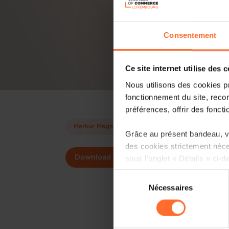
Consentement
Ce site internet utilise des 
Nous utilisons des cookies p
fonctionnement du site, recon
préférences, offrir des foncti
Merkur Magazine
Grâce au présent bandeau, vo
des cookies strictement néce
sous l’onglet « Détails » ci-d
Download
Sélection
Il est précisé que la navigati
Nécessaires
du
sociaux, sauvegarde des préfé
consentement
cas de refus de tous les coo