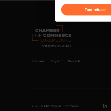
Vous avez la possibilité de m
gauche de chaque page.
Tout refuser
Pour de plus amples informat
personnelles, vous pouvez c
personnelles
.
Français
English
Deutsch
2026 © Chamber of Commerce