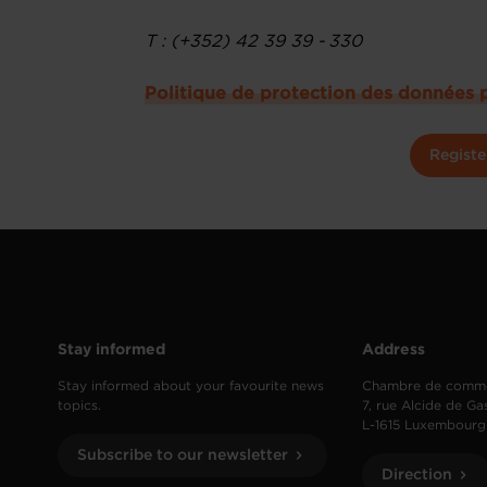
T : (+352) 42 39 39 - 330
Politique de protection des données 
Registe
Stay informed
Address
Stay informed about your favourite news
Chambre de comm
topics.
7, rue Alcide de Ga
L-1615 Luxembourg
Subscribe to our newsletter
Direction