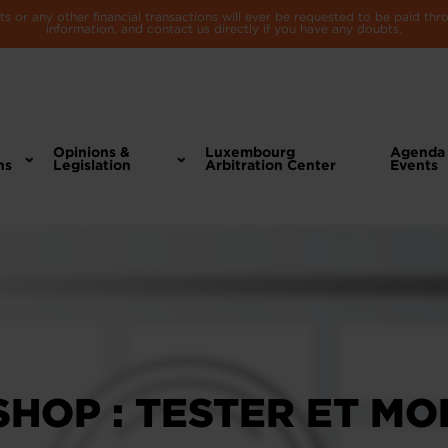
 or any other financial transactions will ever be requested to be paid th
information, and contact us directly if you have any doubts.
Opinions &
Luxembourg
Agenda
ns
Legislation
Arbitration Center
Events
HOP : TESTER ET MO