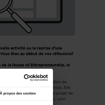
elle activité ou la reprise d’une
Vous êtes au début de vos réflexions?
s de la House of Entrepreneurship, le
epreneurs.
 session dédiée à la modélisation de
ièrement au Business Model Canvas. Elle
À propos des cookies
cessaires pour construire votre projet de
 tutoriel divisé en 3 chapitres, suivi
direct.