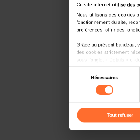
Ce site internet utilise des 
Nous utilisons des cookies p
fonctionnement du site, recon
préférences, offrir des foncti
Grâce au présent bandeau, vo
des cookies strictement néce
sous l’onglet « Détails » ci-d
Sélection
Il est précisé que la navigati
Nécessaires
du
sociaux, sauvegarde des préfé
consentement
cas de refus de tous les coo
Vous avez la possibilité de m
gauche de chaque page.
Tout refuser
Pour de plus amples informat
personnelles, vous pouvez c