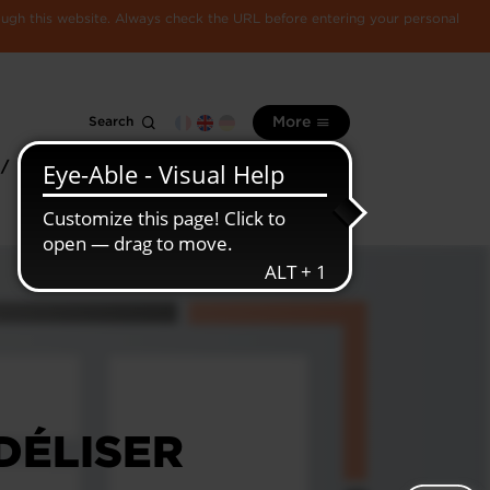
rough this website. Always check the URL before entering your personal
Search
More
 /
All
Luxembourg
information
economy
DÉLISER