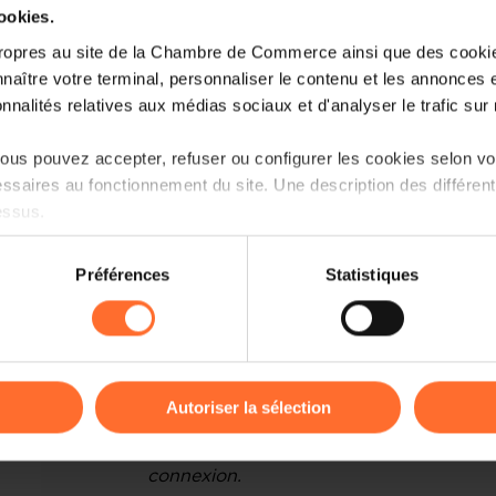
cookies.
ropres au site de la Chambre de Commerce ainsi que des cookies
naître votre terminal, personnaliser le contenu et les annonces 
onnalités relatives aux médias sociaux et d'analyser le trafic sur n
Voici un aperçu du programme
us pouvez accepter, refuser ou configurer les cookies selon vos
Chapitre 1 - Le BMC : pourquoi, pour 
ssaires au fonctionnement du site. Une description des différen
essus.
Chapitre 2 - Comment réaliser votre B
on sur le site et certaines fonctionnalités (ex : lecture de vidéos,
Chapitre 3 : Comment utiliser, tester 
Préférences
Statistiques
rences de lecture vidéo, personnalisation de l’affichage du site
kies ou des cookies non nécessaires.
Chapitre 4 : Exemple de BMC comment
odifier ou retirer votre consentement à tout moment en cliquant su
Animation : Loic Guelfi et Antoine Hron
Entrepreneurship.
Autoriser la sélection
ions sur la manière dont nous utilisons lescookies et sommes 
Bonne pratique : mentionnez la future ac
onsulter notre
Charte d’usage des cookies
et notre
Politique 
connexion.