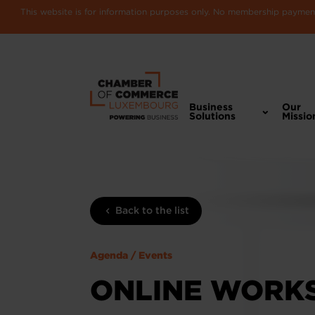
This website is for information purposes only. No membership payments
Business
Our
Solutions
Missio
Back to the list
Agenda / Events
ONLINE WORKS