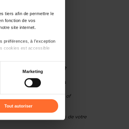
 tiers afin de permettre le
en fonction de vos
otre site internet.
 préférences, à l’exception
qui et quand ?
ts cookies est accessible
MC en 9 points essentiels
 partage sur les réseaux
et perfectionner votre BMC ?
Marketing
) peuvent être affectées en
é et réponse aux questions
r l’icône flottante en bas à
, Business Advisor à la House of
Tout autoriser
amenés à traiter vos données
tivité de votre entreprise lors de votre
de protection des données