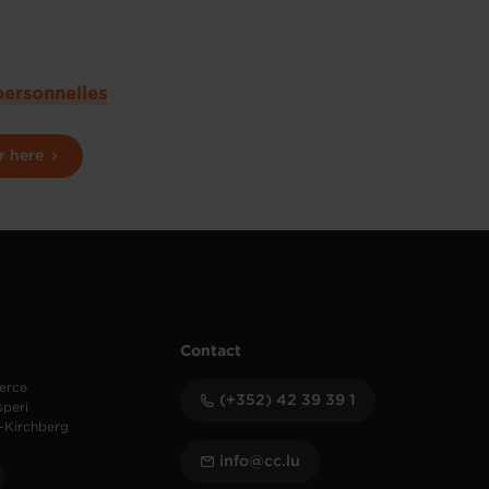
personnelles
r here
Contact
erce
(+352) 42 39 39 1
speri
-Kirchberg
info@cc.lu