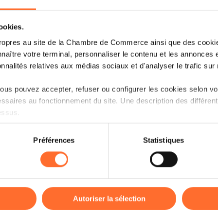
cookies.
ropres au site de la Chambre de Commerce ainsi que des cookies
naître votre terminal, personnaliser le contenu et les annonces 
onnalités relatives aux médias sociaux et d'analyser le trafic sur n
us pouvez accepter, refuser ou configurer les cookies selon vos
ssaires au fonctionnement du site. Une description des différen
Découvrez les aides étatiques pour vos p
essus.
Que vous soyez un porteur de projet ou 
on sur le site et certaines fonctionnalités (ex : lecture de vidéos,
existe une multitude d’aides étatiques à
Préférences
Statistiques
rences de lecture vidéo, personnalisation de l’affichage du site
entreprise ou pour vous aider à la déve
kies ou des cookies non nécessaires.
Ce workshop vise à vous expliquer en dét
odifier ou retirer votre consentement à tout moment en cliquant su
par le Ministère de l’Economie ainsi qu
disponibles, avec des orientations vers
Autoriser la sélection
correspondants.
ions sur la manière dont nous utilisons lescookies et sommes 