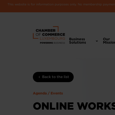
This website is for information purposes only. No membership payments
Business
Our
Solutions
Missio
Back to the list
Agenda / Events
ONLINE WORKS