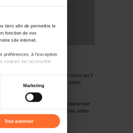
 tiers afin de permettre le
en fonction de vos
otre site internet.
 préférences, à l’exception
ts cookies est accessible
rojets d’entreprise !
un entrepreneur établi, savez-vous qu’il
 partage sur les réseaux
 votre disposition pour lancer votre
Marketing
) peuvent être affectées en
lopper ?
ail l’aide à l’investissement dispensée
r l’icône flottante en bas à
’à vous donner un aperçu d’autres aides
 les organismes de contact
Tout autoriser
amenés à traiter vos données