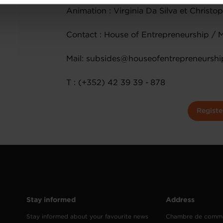
onsulter notre
Charte d’usage des cookies
et notre
Politique 
Animation : Virginia Da Silva et Christ
Contact : House of Entrepreneurship / 
Mail: subsides@houseofentrepreneurshi
T : (+352) 42 39 39 - 878
Registe
Stay informed
Address
Stay informed about your favourite news
Chambre de comm