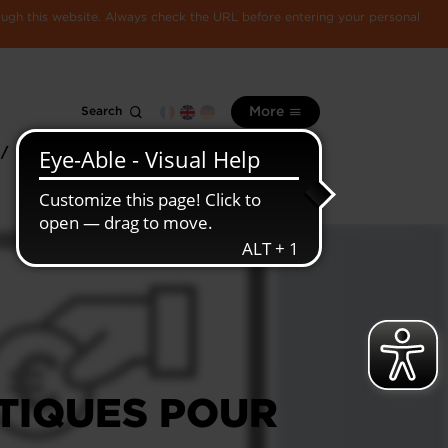
rough this website. Always check the URL before entering your personal
Search
More
 /
All
Luxembourg
information
economy
ATIQUES POUR