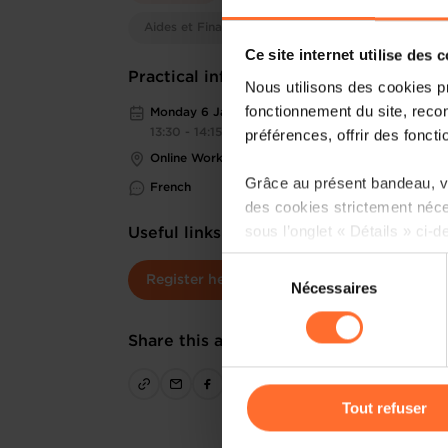
Aides et Financements
Ce site internet utilise des 
Practical information
Nous utilisons des cookies p
fonctionnement du site, recon
Monday 6 Jan 2025
préférences, offrir des foncti
13:30 - 14:15
Online Workshop
Grâce au présent bandeau, vo
French
des cookies strictement néce
sous l’onglet « Détails » ci-d
Useful links
Sélection
Il est précisé que la navigati
Register here
Nécessaires
du
sociaux, sauvegarde des préfé
consentement
cas de refus de tous les coo
Share this article
Vous avez la possibilité de m
gauche de chaque page.
Tout refuser
Pour de plus amples informat