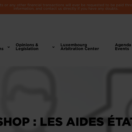
 or any other financial transactions will ever be requested to be paid th
information, and contact us directly if you have any doubts.
Opinions &
Luxembourg
Agenda
ns
Legislation
Arbitration Center
Events
HOP : LES AIDES ÉT