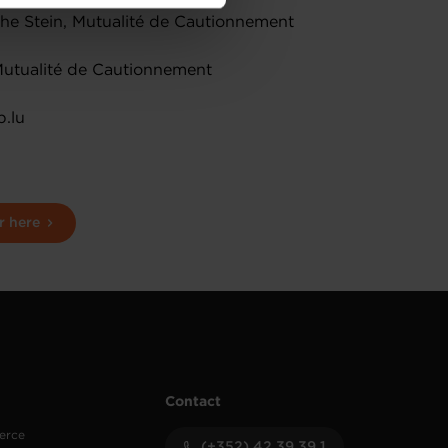
de protection des données
ophe Stein, Mutualité de Cautionnement
Mutualité de Cautionnement
p.lu
r here
Contact
erce
(+352) 42 39 39 1