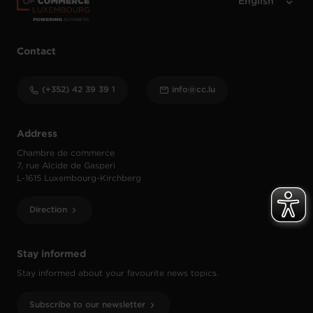
Contact
(+352) 42 39 39 1
info@cc.lu
Address
Chambre de commerce
7, rue Alcide de Gasperi
L-1615 Luxembourg-Kirchberg
Direction
Stay informed
Stay informed about your favourite news topics.
Subscribe to our newsletter