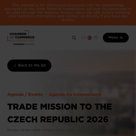
This website is for information purposes only. No membership
payments or any other financial transactions will ever be requested to
be paid through this website. Always check the URL before entering
your personal information, and contact us directly if you have any
doubts.
Menu
Back to the list
Agenda / Events
Agenda Go International
TRADE MISSION TO THE
CZECH REPUBLIC​ 2026
Monday 23 Nov 2026 > Friday 27 Nov 2026