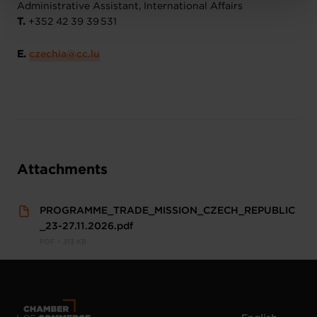
protection des données personnelles
.
Administrative Assistant, International Affairs
T.
+352 42 39 39 531
E.
​czechia@cc.lu​
Attachments
PROGRAMME_TRADE_MISSION_CZECH_REPUBLIC
_23-27.11.2026.pdf
PDF • 313 KB