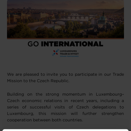
We are pleased to invite you to participate in our Trade
Mission to the Czech Republic.
Building on the strong momentum in Luxembourg–
Czech economic relations in recent years, including a
series of successful visits of Czech delegations to
Luxembourg, this mission will further strengthen
cooperation between both countries.